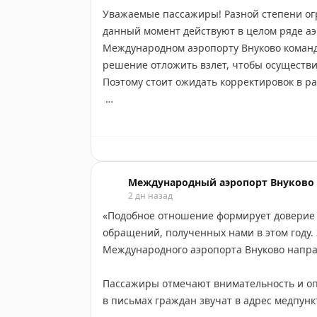
Уважаемые пассажиры! Разной степени ог
При плохом самочувствии пассажирам и 
данный момент действуют в целом ряде аэ
медслужбы. Медпункт в Терминале A работ
Международном аэропорту Внуково коман
решение отложить взлет, чтобы осуществи
В автобусах, доставляющих пассажиров к 
Поэтому стоит ожидать корректировок в р
штатно.
Рекомендуем перед отправлением в аэропор
Желаем хорошего полёта!
- на онлайн-табло:
vnukovo.ru/ru/for-passen
- по телефону справочной аэропорта: +7 (4
- через чат-бот:
max.ru/vnukovo_bot
Международный аэропорт Внуково
2 дн назад
Также обо всех изменениях в расписании
«Подобное отношение формирует доверие к
обращений, полученных нами в этом году. 
Благодарим за понимание.
Международного аэропорта Внуково напра
Пассажиры отмечают внимательность и оп
в письмах граждан звучат в адрес медпунк