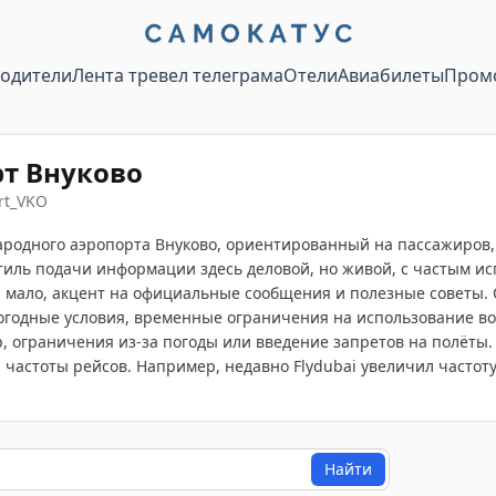
водители
Лента тревел телеграма
Отели
Авиабилеты
Пром
т Внуково
rt_VKO
одного аэропорта Внуково, ориентированный на пассажиров, п
тиль подачи информации здесь деловой, но живой, с частым и
мало, акцент на официальные сообщения и полезные советы. 
погодные условия, временные ограничения на использование в
, ограничения из-за погоды или введение запретов на полёты.
частоты рейсов. Например, недавно Flydubai увеличил частоту
Найти