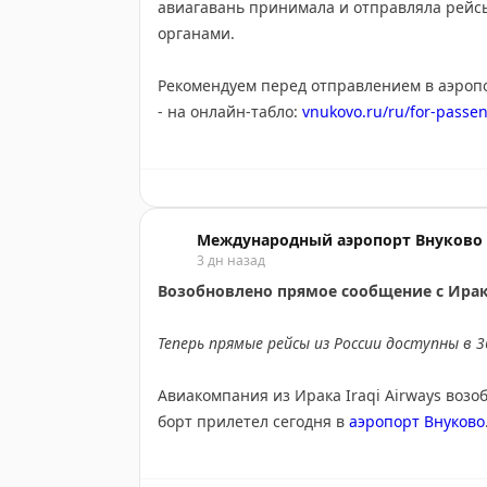
авиагавань принимала и отправляла рейс
Мы бережно храним забытые вещи.
органами.
Отметим, что значительная часть утерянн
Рекомендуем перед отправлением в аэропор
- на онлайн-табло:
vnukovo.ru/ru/for-passen
Что для этого нужно?
- по телефону справочной аэропорта: +7 (4
- через чат-бот:
max.ru/vnukovo_bot
Обратиться по почте foundproperty@vnukovo
Также обо всех изменениях в расписании
Обязательно поможем, но призываем быть
Международный аэропорт Внуково
3 дн назад
Возобновлено прямое сообщение с Ира
Теперь прямые рейсы из России доступны в 
Авиакомпания из Ирака Iraqi Airways воз
борт прилетел сегодня в
аэропорт Внуково
Иракская авиакомпания возвращает полеты