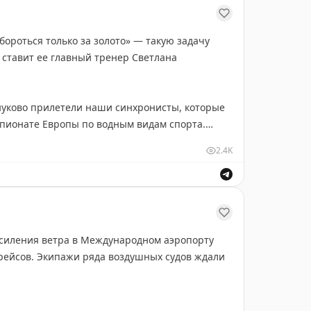
оты рейсов из Международного аэропорта
ороться только за золото» — такую задачу
lydubai. В первой половине текущего месяца
ставит ее главный тренер Светлана
ани три рейса в сутки (ранее было два), во
 до четырех рейсов в сутки.
уково прилетели наши синхронисты, которые
мпионате Европы по водным видам спорта.
2.4K
отые, одну серебряную и три бронзовые
елаем новых побед!
усиления ветра в Международном аэропорту
 рейсов. Экипажи ряда воздушных судов ждали