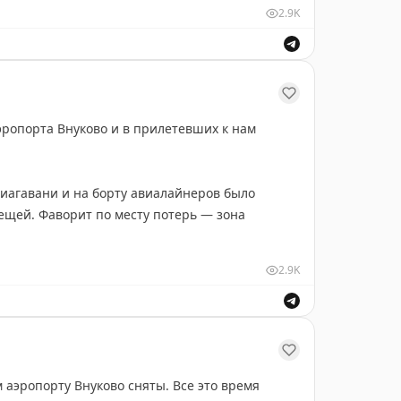
х пассажиров, службы авиационной
2.9K
ты матери и ребенка и других подразделений.
жалобы. Заполнить форму обратной связи можно
ропорта Внуково и в прилетевших к нам
т не для галочки. Обращения внимательно
виагавани и на борту авиалайнеров было
елью улучшения функционала авиагавани и
ещей. Фаворит по месту потерь — зона
2.9K
, кепки, телефоны, куртки, ключи, кольца,
м месте — зонты.
антели, коньки, наручники, удочка, шезлонг,
ы и шлем.
аэропорту Внуково сняты. Все это время