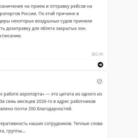
раничения на прием и отправку рейсов на
провожающим готовы помочь сотрудники нашей
ропортов России. По этой причине в
ает круглосуточно.
диры некоторых воздушных судов приняли
ть дозаправку для облета закрытых зон.
бортам, система кондиционирования работает
асписании.
т уточнять статус своего рейса:
2.9K
gers/reysi/online-tablo
95) 937-55-55
 пассажиров информируют авиакомпании.
 работе аэропорта» — это цитата из одного из
За семь месяцев 2026-го в адрес работников
влено почти 200 благодарностей.
еративность наших сотрудников. Теплые слова
та, группы