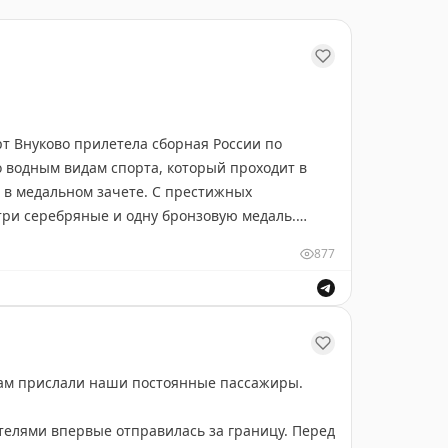
т Внуково прилетела сборная России по
 водным видам спорта, который проходит в
 в медальном зачете. С престижных
три серебряные и одну бронзовую медаль.
877
ии
ВнуковоАэропортЧемпионов
#ФВВСР
 нам прислали наши постоянные пассажиры.
ителями впервые отправилась за границу. Перед