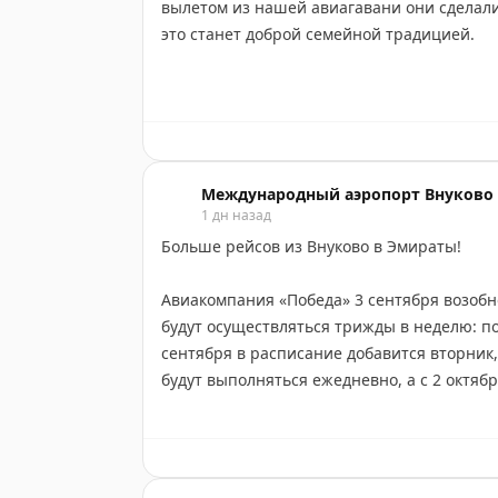
вылетом из нашей авиагавани они сделали
это станет доброй семейной традицией.
Перед каждым путешествием за рубеж — нов
отпуском. На снимках меняются даты, сезо
Таня. Ей уже 15 лет, и целая история её 
в том числе и в аэропорту Внуково.
Международный аэропорт Внуково
1 дн назад
Семья живёт в Нарьян-Маре и уже много л
Больше рейсов из Внуково в Эмираты!
стыковки, транспортную доступность, ком
ребёнка и атмосферу.
Авиакомпания «Победа» 3 сентября возобн
будут осуществляться трижды в неделю: по
«Для нас Внуково — родной аэропорт. Мы б
сентября в расписание добавится вторник,
будут выполняться ежедневно, а с 2 октяб
Спасибо, что доверяете нам самые важны
А с 25 октября из Внуково можно будет уле
понедельникам, средам, пятницам и воскр
2027 года.