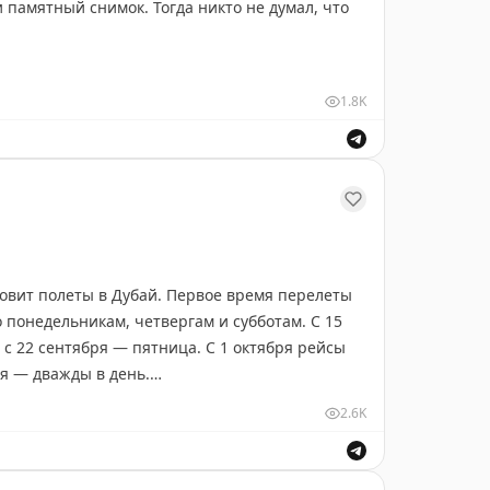
 памятный снимок. Тогда никто не думал, что
ая фотография. Год за годом, отпуск за
1.8K
ны и направления, а вместе с ними взрослеет и
путешествий хранится в фотографиях, сделанных
ет выбирает именно Внуково — за удобные
фортные зоны ожидания, комнаты матери и
овит полеты в Дубай. Первое время перелеты
 понедельникам, четвергам и субботам. С 15
уквально выросли здесь», — делятся родители.
 с 22 сентября — пятница. С 1 октября рейсы
ря — дважды в день.
е моменты.
2.6K
теть в Абу-Даби. Рейсы будут выполняться по
есеньям. Расписание рассчитано до 27 марта