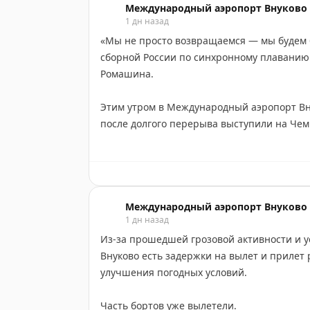
Международный аэропорт Внуково
1 дн назад
Напомним, что ранее об увеличении част
«Мы не просто возвращаемся — мы будем б
Внуково в Дубай объявила авиакомпания F
сборной России по синхронному плаванию 
перевозчик осуществляет из нашей авиагав
Ромашина.
второй половине августа частота возрастет
Этим утром в Международный аэропорт Вн
после долгого перерыва выступили на Че
Российские спортсмены завоевали три зол
медали.
Поздравляем с достойным результатом и ж
Международный аэропорт Внуково
1 дн назад
Из-за прошедшей грозовой активности и 
#Внуковоаэропортчемпионов
Внуково есть задержки на вылет и прилет
улучшения погодных условий.
Часть бортов уже вылетели.