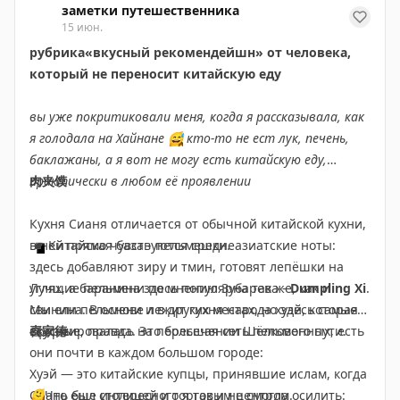
Alipay, WeChat Pay и UnionPay. Я зарегистрироваться
заметки путешественника
◾️
так и не смогла, в сервисе есть ограничения на
Легенда о верблюжьих колокольчиках
—
Но если вы захотите поддержать Skyline Cinema, вы
15 июн.
настоящие волки и верблюды пробегают прямо мимо
отправку SMS на иностранные номера, ловила
сможете оплатить билет любой комфортной для вас
рубрика«вкусный рекомендейшн» от человека,
вас.
моменты утром, днем, ночью - безуспешно
суммой. Я считаю, что любая работа должна быть
который не переносит китайскую еду
оплачиваемой
🫶🏻
Уникальное шоу с передвижной сценой, впервые
💴
Nihao China (
iOS
/
Android
)
вы уже покритиковали меня, когда я рассказывала, как
использующее вращающиеся передвижные
Упрощённый клон UP App, которого хватит для
Мы вчера смотрели форсаж, ну как смотрели, я опять
я голодала на Хайнане
😅
кто-то не ест лук, печень,
зрительские места.
базовых нужд, созданный для туристов. В первый
спала
😅
но я не о чем не жалею
😅
баклажаны, а я вот не могу есть китайскую еду,
день у меня практически нигде не срабатывало
практически в любом её проявлении
肉夹馍
Шоу, по отзывам, не сильно впечатляющее, но
приложение, я уже начала паниковать, но со второго
посетить можно, мы с мамой решили не тратить на
дня работало везде и без перебоев (подозреваю, что
Кухня Сианя отличается от обычной китайской кухни,
него время,
проблема была не на моей стороне)
билет можно купить на трипкоме
в ней прямо чувствуются среднеазиатские ноты:
◾️
Китайская база - пельмешки.
здесь добавляют зиру и тмин, готовят лепёшки на
Другие шоу Сианя, на которые мы решили не
🇨🇳
AliPay (
iOS
/
Android
)
углях, а баранина здесь популярна так же, как и
Лучшие пельмени по мнению Зубарева -
Dumpling Xi
.
идти и никаких отзывов о них я не слышала:
Привязываются зарубежные карты, можно платить с
свинина. В основе лежит кухня народа хуэй, которая
Мы ели пельмени и в других местах, но здесь самые
баланса (нужно пополнить заранее). В начале
сформировалась на пересечении Шёлкового пути.
вкусные, правда. Это большая сеть пельменных, есть
喜家德
◾️
декабря к AliPay начали привязываться и российские
The Immortal Legion performance
–
бессмертный
они почти в каждом большом городе:
легион
карты UnionPay АТБ (карты РСХБ не привязываются!).
(шоу 2026 года), душевное представление о
Хуэй — это китайские купцы, принявшие ислам, когда
культуре эпохи Цинь,
Также можно пополнять через Сбер или Т-Банк, но
билеты можно приобрести на
Сиань был столицей и торговым центром.
🫠
Что еще интересного я так и не смогла осилить: