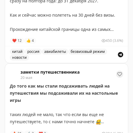
сразу на полтора года: до 31 декабря 2027.
Как и сейчас можно полететь на 30 дней без визы.
Прохождение китайской границы одна из самых
легких бюрократических процедур. Достаточно до
❤
12
👍
4
450
(3.6%)
вылета или непосредственно перед пограничным
контролем заполнить Arrival card — это простая
китай
россия
авиабилеты
безвизовый режим
анкета, которая лежит
новости
тут
.
Китай продлил безвизовый режим для России до 31 де
По итогу заполнения анкеты появится QR.
заметки путешественника
20 мая
До того как мы стали подсаживать людей на
Однажды мы заранее не заполнили анкету и ничего
путешествия мы подсаживали их на настольные
нам за это не было, заполнили перед тем как
игры
проходить таможню в специально отведенных
местах, минус только в том, что теряешь драгоценное
таких людей не мало, так что если вы еще не
время в путешествии
путешествуете, то с нами точно начнете
😂
А юань сейчас вообще стоит 10,5₽ поэтому самое