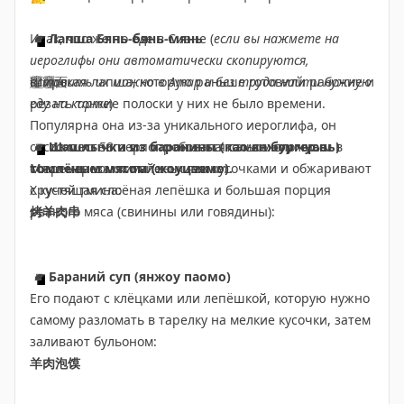
трипкоме
существует риск блокировки аккаунта Alipay!
Я
переводила со сбера небольшие суммы, только чтобы
Итак, что же по еде в Сиане (
◾️
Лапша Бянь-бянь-мянь
если вы нажмете на
◾️
заказывать такси. Еще как вариант попросить
Ancient City Flames Show – огни древнего города
,
иероглифы они автоматически скопируются,
еще одна выдающаяся работа курортной зоны Huaxia
прохожего китайца (или знакомого) закинуть вам
вставить их можно в Amap и без труда найти нужную
Широкая лапша, которую раньше готовили рабочие и
𰻝𰻝面
Tourism в Сиане после шоу «Легенда о верблюжьих
деньги на Alipay, а ему дать наличку, но я так поняла у
еду на карте
резать тонкие полоски у них не было времени.
)
колокольчиках». Зрители переносятся в эпоху
них существуют лимиты на перевод, только 1 из 5
Популярна она из-за уникального иероглифа, он
Республики Китай, на поле боя, где они смогут стать
человек согласились на такую авантюру
◾️
состоит из 58 черт и считается самым сложным в
◾️
Из местного я попробовала только
Шашлычки из баранины (као янжоу чуань)
бургер с
свидетелями легендарных подвигов героев
,
билеты
томлёным мясом (жоуцзямо).
современном китайском языке:
Мясо нарезают маленькими кусочками и обжаривают
можно купить на трипкоме
🇨🇳
WeChat (
iOS
/
Android
)
Хрустящая слоёная лепёшка и большая порция
с кучей тмина:
Привязываются зарубежные карты и UnionPay АТБ,
рваного мяса (свинины или говядины):
烤羊肉串
◾️
можно платить с баланса (нужно пополнить заранее).
Dream Back To The Tang Dynasty Golden Version
.
Этаа история начинается более тысячи лет назад и
Популярен практически так же как и Alipay, но я не
рассказывает о эпохе Тан. Место проведения шоу
пользовалась
◾️
Бараний суп (янжоу паомо)
удобно расположено, можно добавить изюминку в
Его подают с клёцками или лепёшкой, которую нужно
прогулку по вечернему Сианю
◾️
Оплата наличкой
,
билеты можно купить
самому разломать в тарелку на мелкие кусочки, затем
на трипкоме
заливают бульоном:
Старая добрая наличка, казалось бы самый надежный
羊肉泡馍
способ, но не в Китае, принимают мало где, но всё-
◾️
таки принимают, поэтому «на всякий случай»
12•12 - Сианьский инцидент
. Как только вы