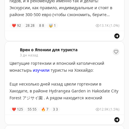
– Кагосима). В теории из Кумамото до Кагосимы
гидов, и я рекомендую именно так и делать!
можно попробовать доехать и по железной дороге
Экскурсии, как правило, индивидуальные и стоят в
напрямую, перескакивая закрытый участок на
районе 300-500 евро (чтобы сэкономить, берите
автобусе, но это неточно и лучше уточнять такую
одного гида на компанию и делите расходы).
❤
92
28
28
8
8
🤯
1
13.1K
(1.0%)
возможность на месте.
Если вам действительно нужна экскурсия на русском
Статус поездов JR на Кюсю можно проверить
на
языке и с оплатой российскими картами, можно
официальном сайте
. Например, туристические поезда
использовать сервис Tripster.
Например, в Киото
Врен о Японии для туриста
Yufuin-no-Mori (по причинам, не связанным с
3 дн назад
туристам в чатике понравилась
вот такая,
в Токио –
землетрясением) сейчас
ходят по измененному
вот такая
и еще
вот такая,
а на пересадке в Пекине –
Цветущие гортензии и японский католический
расписанию
, и если вы заранее купили билет на
вот такая.
монастырь
изучили
туристы на Хоккайдо:
такой, лучше убедиться, что это не про вас.
Несколько экскурсий есть также в сервисе
Sputnik8
:
Еще несколько дней назад цвели гортензии в
например,
прогулка по Асакусе в кимоно
или вот
Хакодате, в районе Hydrangea Garden in Hakodate City
такая
экскурсия по центральному Токио.
Forest アジサイ園 . А рядом находится женский
католический монастырь трапистинок (Our Lady of the
❤
125
55
55
🔥
7
3
3
12.9K
(1.5%)
Экскурсии (в том числе и дешевые автобусные), туры
Angels Trappistine Abbey). Его основали французские
и трансферы с англоязычным гидом/водителем и с
монахини, приехавшие в Японию в 19 веке. Оба
оплатой российской картой Мир можно покупать
тут
места удобно смотреть, если вы прилетели в