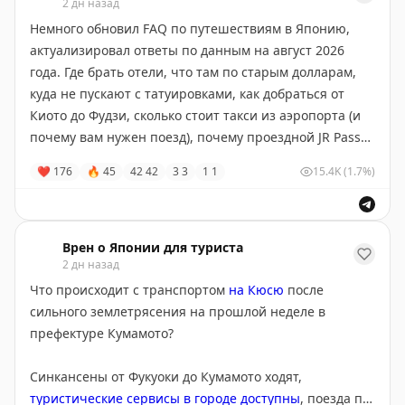
дорогие. Можно кататься на лыжах. На севере и в
2 дн назад
стоит денег; просто оставить в номере – нельзя!),
горах полно красивого снега. В Токио холодновато, но
либо сдать его в магазин, где покупали новый
Немного обновил FAQ по путешествиям в Японию,
выше нуля.
(обычно это бесплатно).
актуализировал ответы по данным на август 2026
года. Где брать отели, что там по старым долларам,
P.S.
куда не пускают с татуировками, как добраться от
Киото до Фудзи, сколько стоит такси из аэропорта (и
Тайфунов нет смысла бояться – почти все проходят
почему вам нужен поезд), почему проездной JR Pass
мимо, а если нет, то тайфун на время (не более суток)
отнимет у вас деньги – обо всем узнаете!
❤
176
🔥
45
42
42
3
3
1
1
15.4K
(1.7%)
останавливает железнодорожный транспорт в одном
регионе (никак не влияя на остальные) и, конечно,
Как обычно, приходите с
новыми
вопросами в чатик
задерживает рейсы в аэропортах (но вас все равно
@wrenjapanchat
!
увезут позже). Поэтому лучше не строить
Врен о Японии для туриста
рискованные планы передвижений в духе «если
2 дн назад
https://wrenjapan.com/essentials/faq-japan-travel-ru/
отменят этот конкретный поезд, то вся поездка
Что происходит с транспортом
на Кюсю
после
сломается» и иметь немного денег в запасе на случай,
сильного землетрясения на прошлой неделе в
если застрянете на лишний день в Японии.
префектуре Кумамото?
Синкансены от Фукуоки до Кумамото ходят,
туристические сервисы в городе доступны
, поезда по