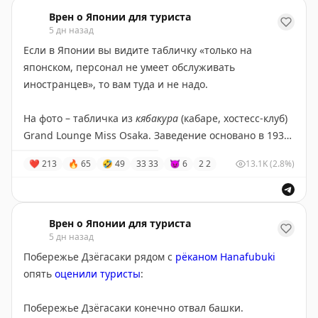
за 40 тыс. Добраться оттуда на лоукостере до Японии
Врен о Японии для туриста
можно за копейки, ну и можно еще несколько дней
5 дн назад
посмотреть на Южную Корею. Так дольше лететь, но
Если в Японии вы видите табличку «только на
зато максимум защищенности от войн и политики.
японском, персонал не умеет обслуживать
иностранцев», то вам туда и не надо.
На фото – табличка из
кябакура
(кабаре, хостесс-клуб)
Grand Lounge Miss Osaka. Заведение основано в 1937
году и до сих пор воспроизводит шик эпохи Сёва, и по
❤
213
🔥
65
🤣
49
33
33
😈
6
2
2
13.1K
(2.8%)
его мотивам делали заведение Cabaret Grand в играх
серии Yakuza.
Подвох в том, что в такие заведения ходят ради
Врен о Японии для туриста
общения (это не эвфемизм, реально именно общения)
5 дн назад
с девушками (их тут работает 200 человек в возрасте
Побережье Дзёгасаки рядом с
рёканом Hanafubuki
от 40 до 80 лет; нет, это не опечатка). И если вы не
опять
оценили туристы
:
знаете язык и вне японской культуры, то это
абсолютно бесполезно, о чем и предупреждает
Побережье Дзёгасаки конечно отвал башки.