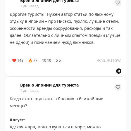
Врен о Японии для туриста
вдохновлен французской кухней (как в
1 дн назад
Tateshina
Shinyu
). Плюс тут еще можно заказать европейское
Дорогие туристы! Нужен автор статьи по лыжному
чаепитие с этажеркой вкусняшек.
отдыху в Японии – про Нисэко, пухляк, лучшие отели,
особенности аренды оборудования, расходы и так
Номера есть и с европейскими кроватями, и
далее. Обязательно с личным опытом поездки (лучше
смешанные – когда почти весь номер европейский,
не одной) и пониманием нужд лыжников.
но есть крохотная зона татами, куда можно постелить
футоны. Есть и номера и со встроенными купелями
Можно просто про ваш опыт, можно (лучше)
❤
148
🔥
77
10
10
5
5
13.7K
(1.8%)
(или даже просто ванными) с натуральной водой из
исчерпывающий гид по основным курортам, чтобы
золотого источника. Гнездо, увы, тоже прилагается к
закрыть все вопросы. Труд будет достойно
одному самому дорогому номеру.
компенсирован.
Врен о Японии для туриста
1 дн назад
Пишите на
@WJNewsbot
Когда ехать отдыхать в Японию в ближайшие
месяцы?
Август
:
Адская жара, можно купаться в море, можно