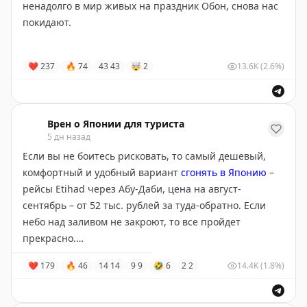
ненадолго в мир живых на праздник Обон, снова нас
отменить бронь в самый неподходящий момент (ну,
покидают.
например, за неделю до заезда). Поэтому лучше так
не делать (исключение - отели, для броней в которых
Посмотреть на горы с огненными символами можно
вообще не просят никакой номер карты).
❤
237
🔥
74
43
43
🤯
2
13.6K
(2.6%)
откуда угодно в городе, одно из
излюбленных мест
–
набережная реки Камо, откуда хорошо видно самый
Некоторые отели в Японии позволяют сделать бронь
первый из пяти костров.
вообще без карты на официальном сайте (например,
Врен о Японии для туриста
традиционные домики в деревне Сиракава-го). Это
5 дн назад
нормально.
Если вы не боитесь рисковать, то самый дешевый,
комфортный и удобный вариант
сгонять в Японию
–
Если есть еще вопросы – задавайте их в чатике
рейсы Etihad через Абу-Даби, цена на август-
@wrenjapanchat
!
сентябрь – от 52 тыс. рублей за туда-обратно. Если
небо над заливом не закроют, то все пройдет
прекрасно.
❤
179
🔥
46
14
14
9
9
🤣
6
2
2
14.4K
(1.8%)
Если вы боитесь всего (в том числе и отмен рейсов из
Китая в Японию по политическим причинам), то
хороший вариант – взять билеты до Сеула и обратно