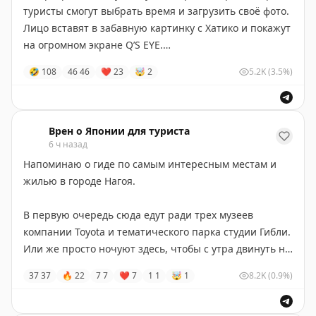
туристы смогут выбрать время и загрузить своё фото.
Лицо вставят в забавную картинку с Хатико и покажут
на огромном экране Q’S EYE.
🤣
108
46
46
❤
23
🤯
2
5.2K
(3.5%)
Сервис уже протестировали в июле с участием 48
туристов. Полноценный запуск планируют на март
2027 года. К тому времени добавят анимацию, музыку,
разные рамки и короткие подписи. Точную цену пока
Врен о Японии для туриста
6 ч назад
не назвали, ориентир — 5–10 тысяч иен.
Напоминаю о гиде по самым интересным местам и
жилью в городе Нагоя.
В первую очередь сюда едут ради трех музеев
компании Toyota и тематического парка студии Гибли.
Или же просто ночуют здесь, чтобы с утра двинуть на
тракт Накасендо.
37
37
🔥
22
7
7
❤
7
1
1
🤯
1
8.2K
(0.9%)
Нагоя находится на трассе синкансенов из
Токио
в