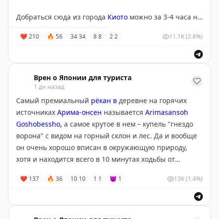
Добраться сюда из города
Киото
можно за 3-4 часа на
поездах или автобусах.
❤
210
🔥
56
34
34
8
8
2
2
11.1K
(2.8%)
Врен о Японии для туриста
1 дн назад
Самый премиальный
рёкан в
деревне на горячих
источниках
Арима-онсен
называется
Arimasansoh
Goshobessho,
а самое крутое в нем – купель "гнездо
ворона" с видом на горный склон и лес. Да и вообще
он очень хорошо вписан в окружающую природу,
хотя и находится всего в 10 минутах ходьбы от
станции.
❤
137
🔥
36
10
10
1
1
😈
1
13K
(1.4%)
Сам по себе рёкан напоминает одновременно и
традиционные японские гостиницы, и европейские
виллы, а ужин кайсеки здесь весьма премиальный и