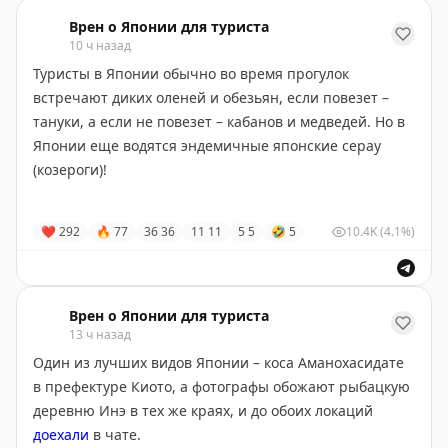
Осаку,
и отсюда же отходит ветка на север в сторону
Такаямы и Сиракавы-го.
Врен о Японии для туриста
10 ч назад
https://wrenjapan.com/yaponiya/gde-zhit-i-chto-delat-v-
Туристы в Японии обычно во время прогулок
gorode-nagoya/
встречают диких оленей и обезьян, если повезет –
тануки, а если не повезет – кабанов и медведей. Но в
Японии еще водятся эндемичные японские серау
(козероги)!
Эти волшебные парнокопытные живут в горных лесах
❤
292
🔥
77
36
36
11
11
5
5
🤣
5
10.4K
(4.1%)
на Хонсю и немного на Кюсю и Сикоку. Едят листья
кипариса и желуди. Говорят, могут выходить к людям
в префектуре Нагано, но это неточно.
Врен о Японии для туриста
13 ч назад
Один из лучших видов Японии – коса Аманохасидате
в префектуре Киото, а фотографы обожают рыбацкую
деревню Инэ в тех же краях, и до обоих локаций
доехали
в чате.