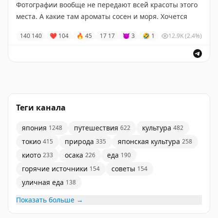
табличка на входе. Спеть в караоке на сцене без
Фотографии вообще не передают всей красоты этого
знания японского тоже не получится.
места. А какие там ароматы сосен и моря. Хочется
просто лечь и лежать на бережку, никуда не
140
140
❤
104
🔥
45
17
17
😈
3
🤣
1
12.9K
(2.4%)
торопясь, и смотреть на волны невероятного цвета
Отчет с моей поездки
есть тут
, тут вот
еще отзыв
.
Напомню, что эта красота находится в паре часов от
Токио
на поезде, а рядом есть небольшой вулкан
Теги канала
Омуро и тот самый зоопарк с
капибарами в горячем
источнике
. Ну а
невероятные виды начинаются
япония
путешествия
культура
1248
622
482
буквально в пешей доступности от рёкана.
токио
природа
японская культура
415
335
258
киото
осака
еда
233
226
190
горячие источники
советы
154
154
уличная еда
138
Показать больше →