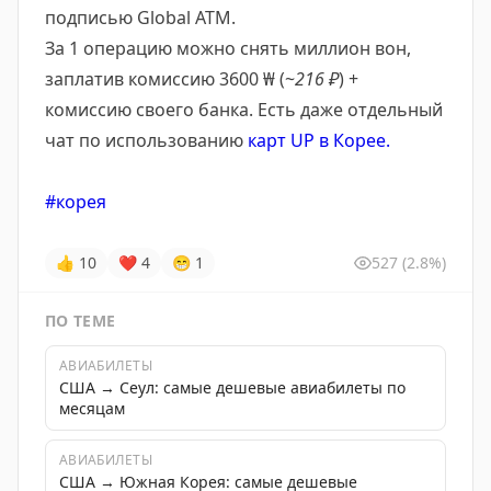
подписью Global ATM.
За 1 операцию можно снять миллион вон,
заплатив комиссию 3600 ₩ (~
216 ₽
) +
комиссию своего банка. Есть даже отдельный
чат по использованию
карт UP в Корее.
#корея
👍
10
❤
4
😁
1
527
(2.8%)
ПО ТЕМЕ
АВИАБИЛЕТЫ
США → Сеул: самые дешевые авиабилеты по
месяцам
АВИАБИЛЕТЫ
США → Южная Корея: самые дешевые