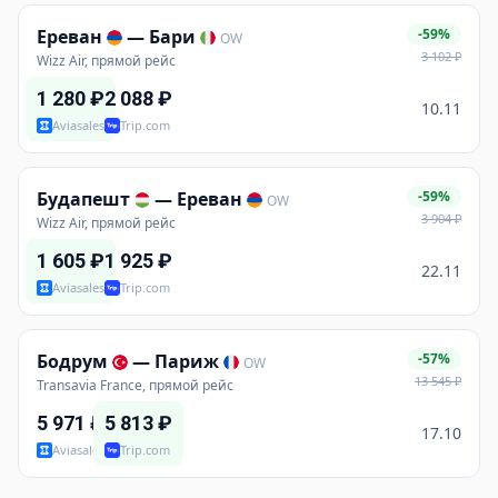
Ереван
—
Бари
-59%
OW
3 102
₽
Wizz Air, прямой рейс
1 280
₽
2 088
₽
10.11
Aviasales
Trip.com
Будапешт
—
Ереван
-59%
OW
3 904
₽
Wizz Air, прямой рейс
1 605
₽
1 925
₽
22.11
Aviasales
Trip.com
Бодрум
—
Париж
-57%
OW
13 545
₽
Transavia France, прямой рейс
5 971
₽
5 813
₽
17.10
Aviasales
Trip.com