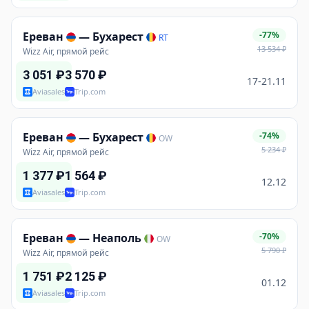
Ереван
—
Бухарест
-77%
RT
13 534
₽
Wizz Air, прямой рейс
3 051
₽
3 570
₽
17-21.11
Aviasales
Trip.com
Ереван
—
Бухарест
-74%
OW
5 234
₽
Wizz Air, прямой рейс
1 377
₽
1 564
₽
12.12
Aviasales
Trip.com
Ереван
—
Неаполь
-70%
OW
5 790
₽
Wizz Air, прямой рейс
1 751
₽
2 125
₽
01.12
Aviasales
Trip.com