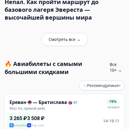
Непал. Как пройти маршрут до
базового лагеря Эвереста —
высочайшей вершины мира
Смотреть все
→
🔥
Авиабилеты с самыми
Все
10
+ →
большими скидками
↑↓
Рекомендуемые
▾
Ереван
—
Братислава
-78%
RT
14 548
₽
Wizz Air, прямой рейс
3 265
₽
3 508
₽
14-19.11
Aviasales
Trip.com