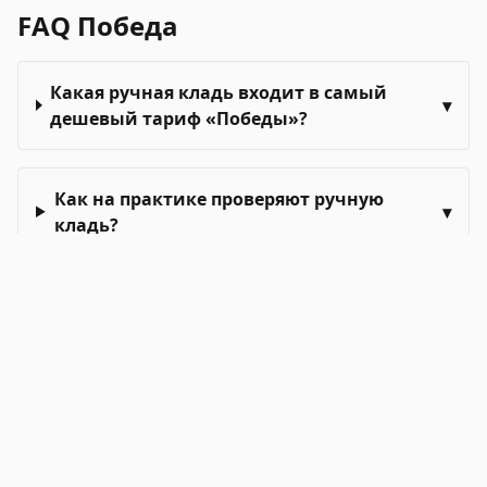
FAQ
Победа
Какая ручная кладь входит в самый
▾
дешевый тариф «Победы»?
Как на практике проверяют ручную
▾
кладь?
Можно ли взять мягкую сумку или
▾
рюкзак чуть больше калибратора?
Что с фирменным рюкзаком «Победы»?
▾