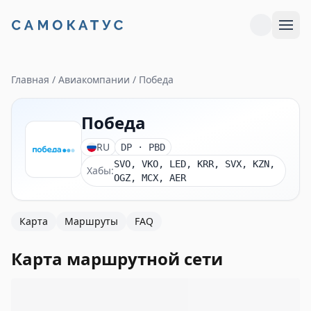
Главная
/
Авиакомпании
/
Победа
Победа
RU
DP
· PBD
SVO, VKO, LED, KRR, SVX, KZN,
Хабы:
OGZ, MCX, AER
Карта
Маршруты
FAQ
Карта маршрутной сети