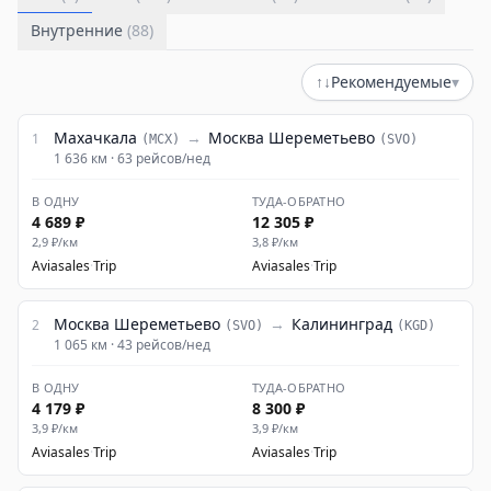
Внутренние
(
88
)
↑↓
Рекомендуемые
▾
Махачкала
→
Москва Шереметьево
1
(
MCX
)
(
SVO
)
1 636
км ·
63
рейсов/нед
В ОДНУ
ТУДА-ОБРАТНО
4 689 ₽
12 305 ₽
2,9
₽/км
3,8
₽/км
Aviasales
·
Trip
Aviasales
·
Trip
Москва Шереметьево
→
Калининград
2
(
SVO
)
(
KGD
)
1 065
км ·
43
рейсов/нед
В ОДНУ
ТУДА-ОБРАТНО
4 179 ₽
8 300 ₽
3,9
₽/км
3,9
₽/км
Aviasales
·
Trip
Aviasales
·
Trip