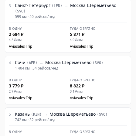
Санкт-Петербург
→
Москва Шереметьево
3
(
LED
)
(
SVO
)
599
км ·
40
рейсов/нед
В ОДНУ
ТУДА-ОБРАТНО
2 684 ₽
5 871 ₽
4,5
₽/км
4,9
₽/км
Aviasales
·
Trip
Aviasales
·
Trip
Сочи
→
Москва Шереметьево
4
(
AER
)
(
SVO
)
1 404
км ·
34
рейсов/нед
В ОДНУ
ТУДА-ОБРАТНО
3 779 ₽
8 822 ₽
2,7
₽/км
3,1
₽/км
Aviasales
·
Trip
Aviasales
·
Trip
Казань
→
Москва Шереметьево
5
(
KZN
)
(
SVO
)
742
км ·
32
рейсов/нед
В ОДНУ
ТУДА-ОБРАТНО