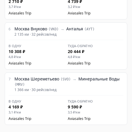
2 710 ₽
4 739 ₽
3,7
₽/км
3,2
₽/км
Aviasales
·
Trip
Aviasales
·
Trip
Москва Внуково
→
Анталья
6
(
VKO
)
(
AYT
)
2 135
км ·
32
рейсов/нед
В ОДНУ
ТУДА-ОБРАТНО
10 308 ₽
20 444 ₽
4,8
₽/км
4,8
₽/км
Aviasales
·
Trip
Aviasales
·
Trip
Москва Шереметьево
→
Минеральные Воды
7
(
SVO
)
(
MRV
)
1 366
км ·
30
рейсов/нед
В ОДНУ
ТУДА-ОБРАТНО
4 169 ₽
9 590 ₽
3,1
₽/км
3,5
₽/км
Aviasales
·
Trip
Aviasales
·
Trip