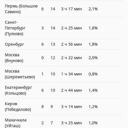
Пермь (Большое
6
14
3 ч 17 мин
2,1%
Савино)
Санкт-
Петербург
3
14
2 ч 25 мин
1,8%
(Пулково)
Оренбург
6
13
2 ч 56 мин
1,8%
Москва
0
12
2 ч 22 мин
2,0%
(Внуково)
Москва
1
10
1 ч 34 мин
0,8%
(Шереметьево)
Екатеринбург
6
10
2 ч 44 мин
1,4%
(Кольцово)
Киров
8
9
3 ч 14 мин
1,2%
(Победилово)
Махачкала
2
7
3 ч 25 мин
1,0%
(Уйташ)