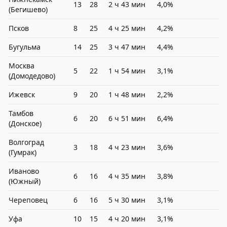
13
28
2 ч 43 мин
4,0%
(Бегишево)
Псков
8
25
4 ч 25 мин
4,2%
Бугульма
14
25
3 ч 47 мин
4,4%
Москва
5
22
1 ч 54 мин
3,1%
(Домодедово)
Ижевск
9
20
1 ч 48 мин
2,2%
Тамбов
6
20
6 ч 51 мин
6,4%
(Донское)
Волгоград
3
18
4 ч 23 мин
3,6%
(Гумрак)
Иваново
6
16
4 ч 35 мин
3,8%
(Южный)
Череповец
6
16
5 ч 30 мин
3,1%
Уфа
10
15
4 ч 20 мин
3,1%