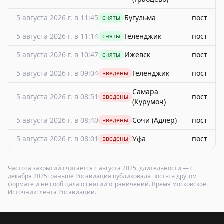
5 августа 2026 г. в 11:45
Бугульма
пост
сняты
5 августа 2026 г. в 11:14
Геленджик
пост
сняты
5 августа 2026 г. в 10:47
Ижевск
пост
сняты
5 августа 2026 г. в 09:04
Геленджик
пост
введены
Самара
5 августа 2026 г. в 08:51
пост
введены
(Курумоч)
5 августа 2026 г. в 08:40
Сочи (Адлер)
пост
введены
5 августа 2026 г. в 08:01
Уфа
пост
введены
Частота закрытий считается с августа 2025, длительности — с
декабря 2025: раньше Росавиация публиковала посты в другом
формате и не сообщала о снятии ограничений. Время московское.
Источник:
лента Росавиации
.