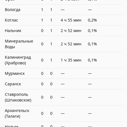
Вологда
1
1
—
—
Котлас
1
1
4 ч 55 мин
0,2%
Нальчик
0
1
2 ч 52 мин
0,1%
Минеральные
0
1
2 ч 52 мин
0,1%
Воды
Калининград
0
1
1 ч 35 мин
0,1%
(Храброво)
Мурманск
0
0
—
—
Саранск
0
0
—
—
Ставрополь
0
0
—
—
(Шпаковское)
Архангельск
0
0
—
—
(Талаги)
Надым
0
0
—
—