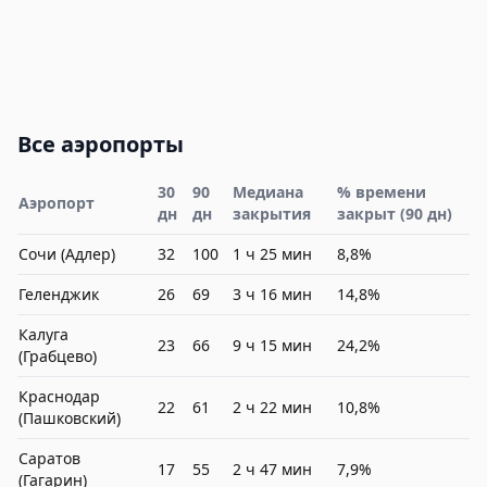
Все аэропорты
30
90
Медиана
% времени
Аэропорт
дн
дн
закрытия
закрыт (90 дн)
Сочи (Адлер)
32
100
1 ч 25 мин
8,8%
Геленджик
26
69
3 ч 16 мин
14,8%
Калуга
23
66
9 ч 15 мин
24,2%
(Грабцево)
Краснодар
22
61
2 ч 22 мин
10,8%
(Пашковский)
Саратов
17
55
2 ч 47 мин
7,9%
(Гагарин)