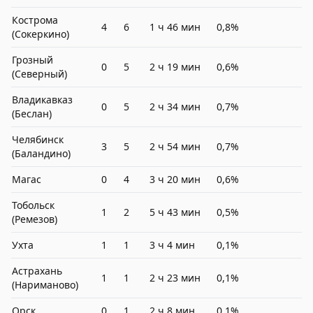
Кострома
4
6
1 ч 46 мин
0,8%
(Сокеркино)
Грозный
0
5
2 ч 19 мин
0,6%
(Северный)
Владикавказ
0
5
2 ч 34 мин
0,7%
(Беслан)
Челябинск
3
5
2 ч 54 мин
0,7%
(Баландино)
Магас
0
4
3 ч 20 мин
0,6%
Тобольск
1
2
5 ч 43 мин
0,5%
(Ремезов)
Ухта
1
1
3 ч 4 мин
0,1%
Астрахань
1
1
2 ч 23 мин
0,1%
(Нариманово)
Орск
0
1
2 ч 8 мин
0,1%