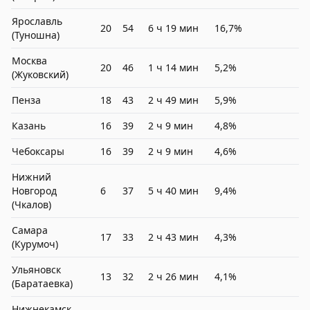
Ярославль
20
54
6 ч 19 мин
16,7%
(Туношна)
Москва
20
46
1 ч 14 мин
5,2%
(Жуковский)
Пенза
18
43
2 ч 49 мин
5,9%
Казань
16
39
2 ч 9 мин
4,8%
Чебоксары
16
39
2 ч 9 мин
4,6%
Нижний
Новгород
6
37
5 ч 40 мин
9,4%
(Чкалов)
Самара
17
33
2 ч 43 мин
4,3%
(Курумоч)
Ульяновск
13
32
2 ч 26 мин
4,1%
(Баратаевка)
Нижнекамск