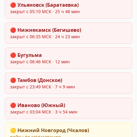
Закрыт:
🔴
Ульяновск (Баратаевка)
закрыт с
05:10
МСК
· 25 ч 48 мин
Закрыт:
🔴
Нижнекамск (Бегишево)
закрыт с
06:35
МСК
· 24 ч 23 мин
Закрыт:
🔴
Бугульма
закрыт с
06:46
МСК
· 12 мин
Закрыт:
🔴
Тамбов (Донское)
закрыт с
23:49
МСК
· 7 ч 9 мин
Закрыт:
🔴
Иваново (Южный)
закрыт с
03:04
МСК
· 3 ч 54 мин
Частично:
🟡
Нижний Новгород (Чкалов)
рейсы по согласованию