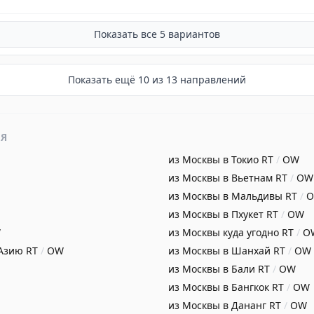
Показать все
5
вариантов
Показать ещё
10
из
13
направлений
ИЯ
из Москвы в Токио
RT
/
OW
из Москвы в Вьетнам
RT
/
OW
из Москвы в Мальдивы
RT
/
из Москвы в Пхукет
RT
/
OW
W
из Москвы куда угодно
RT
/
O
 Азию
RT
/
OW
из Москвы в Шанхай
RT
/
OW
из Москвы в Бали
RT
/
OW
из Москвы в Бангкок
RT
/
OW
из Москвы в Дананг
RT
/
OW