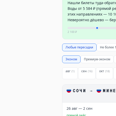
Нашли билеты туда-обрат
Воды от 5 584 ₽ (прямой р
этих направлениях — 10 10
Невероятно дёшево — бер
2 100 ₽
Любые пересадки
Не более 
Эконом
Премиум-эконом
авг
сен
окт
(
1
)
(
16
)
(
18
)
СОЧИ
→
МИН
26 авг — 2 сен
прямой рейс