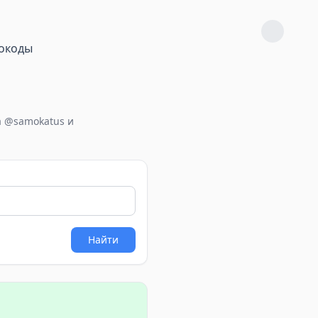
окоды
а @samokatus и
Найти