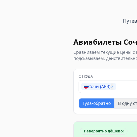
Путе
Авиабилеты
Со
Сравниваем текущие цены с 
подсказываем, действительно
ОТКУДА
Сочи (AER)
×
Туда-обратно
В одну с
Невероятно дёшево!