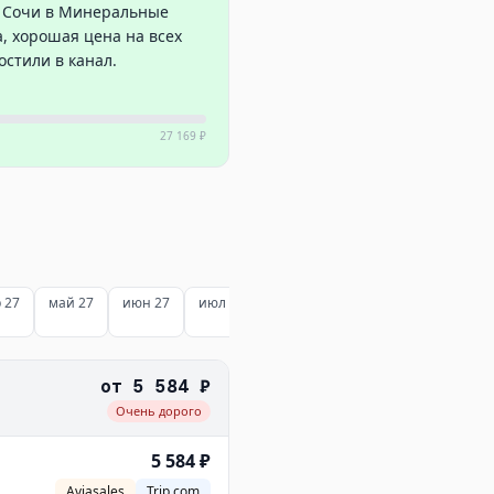
з Сочи в Минеральные
а, хорошая цена на всех
остили в канал.
27 169 ₽
 27
май 27
июн 27
июл 27
от
5 584 ₽
Очень дорого
5 584 ₽
Aviasales
Trip.com