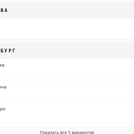
КВА
НБУРГ
ев
янв
дек
Показать все
5
вариантов