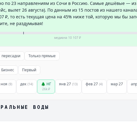
но по 23 направлениям из Сочи в Россию. Самые дешёвые — и
ейс, вылет 26 августа). По данным из 15 постов из нашего канал
7 ₽, то есть текущая цена на 45% ниже той, которую мы бы зап
ите, не раздумывая!
медиана
10 107 ₽
1 пересадки
Только прямые
Бизнес
Первый
ноя
дек
🌲 НГ
янв 27
фев 27
мар 27
апр
(
9
)
(
14
)
(
13
)
(
4
)
26k
₽
ЕРАЛЬНЫЕ ВОДЫ