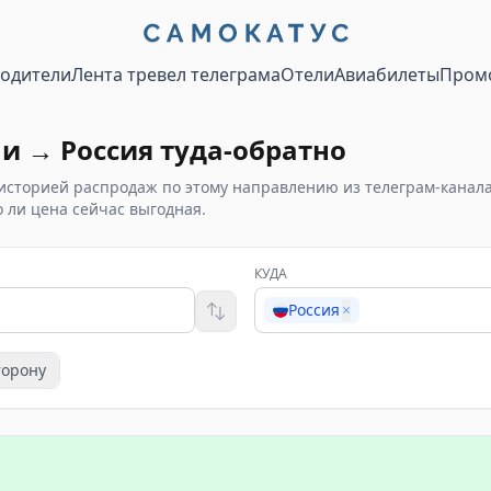
водители
Лента тревел телеграма
Отели
Авиабилеты
Пром
чи
→
Россия
туда-обратно
историей распродаж по этому направлению из телеграм-канал
 ли цена сейчас выгодная.
КУДА
Россия
×
торону