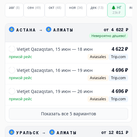
авг
сен
окт
ноя
дек
🌲 НГ
янв
(
8
)
(
49
)
(
48
)
(
34
)
(
13
)
23k
₽
от
4 622 ₽
АСТАНА
→
АЛМАТЫ
Невероятно дёшево!
4 622 ₽
Vietjet Qazaqstan, 15 июн — 18 июн
прямой рейс
Aviasales
Trip.com
4 696 ₽
Vietjet Qazaqstan, 16 июн — 19 июн
прямой рейс
Aviasales
Trip.com
4 696 ₽
Vietjet Qazaqstan, 19 июн — 26 июн
прямой рейс
Aviasales
Trip.com
Показать все
5
вариантов
от
12 011 ₽
УРАЛЬСК
→
АЛМАТЫ