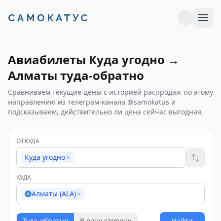
Авиабилеты
Куда угодно
→
Алматы
туда-обратно
Сравниваем текущие цены с историей распродаж по этому
направлению из телеграм-канала @samokatus и
подсказываем, действительно ли цена сейчас выгодная.
ОТКУДА
Куда угодно
×
КУДА
Алматы (ALA)
×
Туда-обратно
В одну сторону
Найти