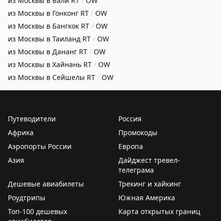
из Москвы в Бали
RT
/
OW
из Москвы в Гонконг
RT
/
OW
из Москвы в Бангкок
RT
/
OW
из Москвы в Таиланд
RT
/
OW
из Москвы в Дананг
RT
/
OW
из Москвы в Хайнань
RT
/
OW
из Москвы в Сейшелы
RT
/
OW
Путеводители
Россия
Африка
Промокоды
Аэропорты России
Европа
Азия
Дайджест тревел-
телеграма
Дешевые авиабилеты
Трекинг и хайкинг
Роудтрипы
Южная Америка
Топ-100 дешевых
Карта открытых границ