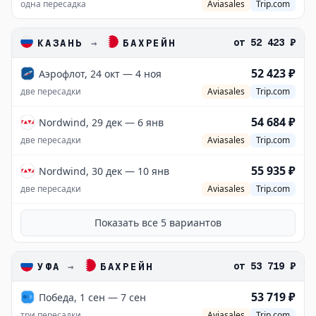
одна пересадка
Aviasales
Trip.com
от
52 423 ₽
КАЗАНЬ
→
БАХРЕЙН
52 423 ₽
Аэрофлот, 24 окт — 4 ноя
две пересадки
Aviasales
Trip.com
54 684 ₽
Nordwind, 29 дек — 6 янв
две пересадки
Aviasales
Trip.com
55 935 ₽
Nordwind, 30 дек — 10 янв
две пересадки
Aviasales
Trip.com
Показать все
5
вариантов
от
53 719 ₽
УФА
→
БАХРЕЙН
53 719 ₽
Победа, 1 сен — 7 сен
три пересадки
Aviasales
Trip.com