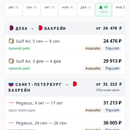
авг
сен
окт
ноя
дек
🌲 НГ
янв 27
(
8
)
(
9
)
(
9
)
(
4
)
(
7
)
55k
₽
от
24 476 ₽
ДОХА
→
БАХРЕЙН
24 476 ₽
Gulf Air, 5 сен — 8 сен
прямой рейс
Aviasales
Trip.com
29 913 ₽
Gulf Air, 3 фев — 4 фев
прямой рейс
Aviasales
Trip.com
от
31 213 ₽
САНКТ-ПЕТЕРБУРГ
→
БАХРЕЙН
Обычная цена
31 213 ₽
Pegasus, 9 окт — 17 окт
одна пересадка
Aviasales
Trip.com
36 005 ₽
Pegasus, 24 сен — 26 сен