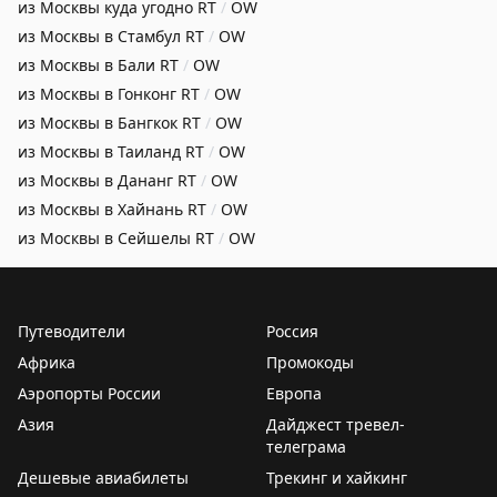
из Москвы куда угодно
RT
/
OW
из Москвы в Стамбул
RT
/
OW
из Москвы в Бали
RT
/
OW
из Москвы в Гонконг
RT
/
OW
из Москвы в Бангкок
RT
/
OW
из Москвы в Таиланд
RT
/
OW
из Москвы в Дананг
RT
/
OW
из Москвы в Хайнань
RT
/
OW
из Москвы в Сейшелы
RT
/
OW
Путеводители
Россия
Африка
Промокоды
Аэропорты России
Европа
Азия
Дайджест тревел-
телеграма
Дешевые авиабилеты
Трекинг и хайкинг