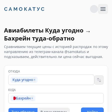
Авиабилеты
Куда угодно
→
Бахрейн
туда-обратно
Сравниваем текущие цены с историей распродаж по этому
направлению из телеграм-канала @samokatus и
подсказываем, действительно ли цена сейчас выгодная.
ОТКУДА
Куда угодно
×
КУДА
Бахрейн
×
Туда-обратно
В одну сторону
Найти