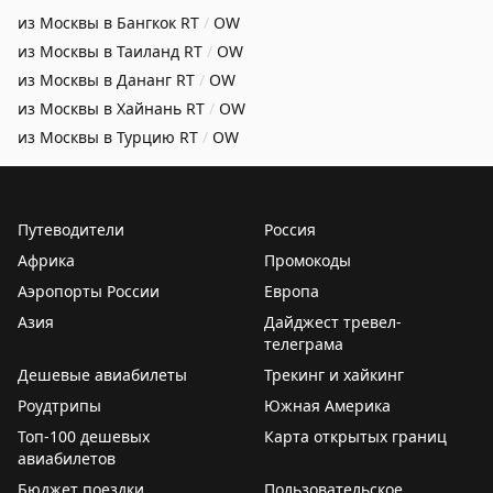
из Москвы в Бангкок
RT
/
OW
из Москвы в Таиланд
RT
/
OW
из Москвы в Дананг
RT
/
OW
из Москвы в Хайнань
RT
/
OW
из Москвы в Турцию
RT
/
OW
Путеводители
Россия
Африка
Промокоды
Аэропорты России
Европа
Азия
Дайджест тревел-
телеграма
Дешевые авиабилеты
Трекинг и хайкинг
Роудтрипы
Южная Америка
Топ-100 дешевых
Карта открытых границ
авиабилетов
Бюджет поездки
Пользовательское