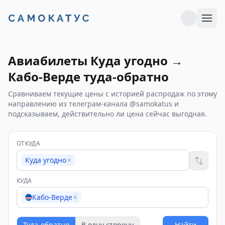
Авиабилеты
Куда угодно
→
Кабо-Верде
туда-обратно
Сравниваем текущие цены с историей распродаж по этому
направлению из телеграм-канала @samokatus и
подсказываем, действительно ли цена сейчас выгодная.
ОТКУДА
Куда угодно
×
КУДА
Кабо-Верде
×
Туда-обратно
В одну сторону
Найти