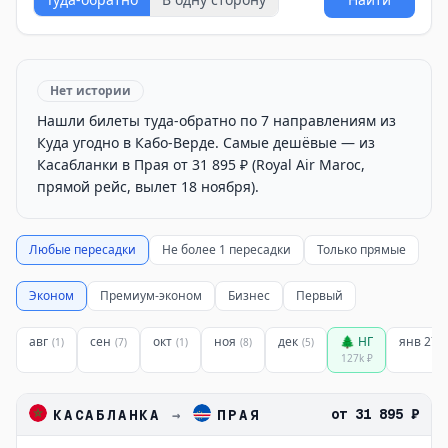
Нет истории
Нашли билеты туда-обратно по 7 направлениям из
Куда угодно в Кабо-Верде. Самые дешёвые — из
Касабланки в Прая от 31 895 ₽ (Royal Air Maroc,
прямой рейс, вылет 18 ноября).
Любые пересадки
Не более 1 пересадки
Только прямые
Эконом
Премиум-эконом
Бизнес
Первый
авг
сен
окт
ноя
дек
🌲 НГ
янв 27
(
1
)
(
7
)
(
1
)
(
8
)
(
5
)
(
127k
₽
от
31 895 ₽
КАСАБЛАНКА
→
ПРАЯ