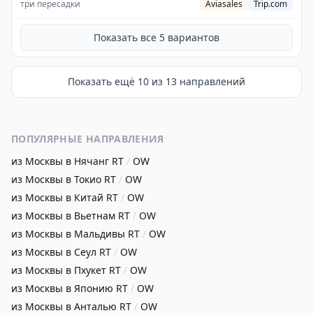
три пересадки
Aviasales
Trip.com
Показать все
5
вариантов
Показать ещё
10
из
13
направлений
ПОПУЛЯРНЫЕ НАПРАВЛЕНИЯ
из Москвы в Нячанг
RT
/
OW
из Москвы в Токио
RT
/
OW
из Москвы в Китай
RT
/
OW
из Москвы в Вьетнам
RT
/
OW
из Москвы в Мальдивы
RT
/
OW
из Москвы в Сеул
RT
/
OW
из Москвы в Пхукет
RT
/
OW
из Москвы в Японию
RT
/
OW
из Москвы в Анталью
RT
/
OW