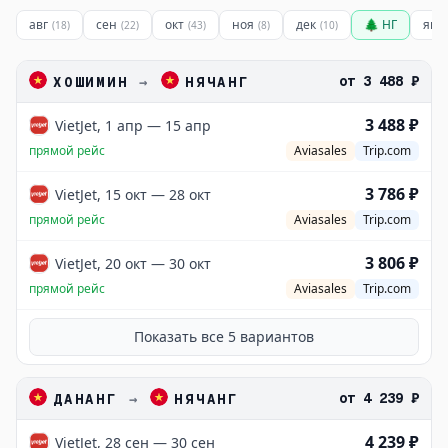
авг
сен
окт
ноя
дек
🌲 НГ
янв
(
18
)
(
22
)
(
43
)
(
8
)
(
10
)
от
3 488 ₽
ХОШИМИН
→
НЯЧАНГ
3 488 ₽
VietJet, 1 апр — 15 апр
прямой рейс
Aviasales
Trip.com
3 786 ₽
VietJet, 15 окт — 28 окт
прямой рейс
Aviasales
Trip.com
3 806 ₽
VietJet, 20 окт — 30 окт
прямой рейс
Aviasales
Trip.com
Показать все
5
вариантов
от
4 239 ₽
ДАНАНГ
→
НЯЧАНГ
4 239 ₽
VietJet, 28 сен — 30 сен