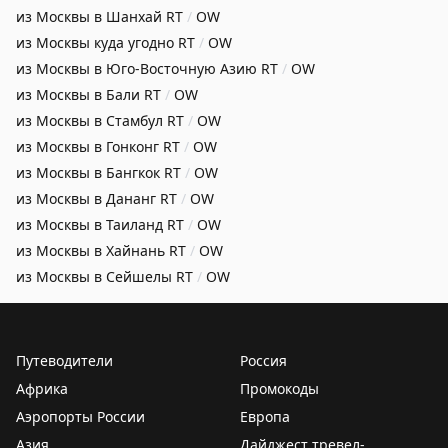
из Москвы в Шанхай
RT
/
OW
из Москвы куда угодно
RT
/
OW
из Москвы в Юго-Восточную Азию
RT
/
OW
из Москвы в Бали
RT
/
OW
из Москвы в Стамбул
RT
/
OW
из Москвы в Гонконг
RT
/
OW
из Москвы в Бангкок
RT
/
OW
из Москвы в Дананг
RT
/
OW
из Москвы в Таиланд
RT
/
OW
из Москвы в Хайнань
RT
/
OW
из Москвы в Сейшелы
RT
/
OW
Путеводители
Россия
Африка
Промокоды
Аэропорты России
Европа
Азия
Дайджест тревел-