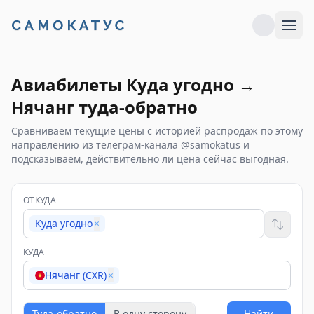
Авиабилеты
Куда угодно
→
Нячанг
туда-обратно
Сравниваем текущие цены с историей распродаж по этому
направлению из телеграм-канала @samokatus и
подсказываем, действительно ли цена сейчас выгодная.
ОТКУДА
Куда угодно
×
КУДА
Нячанг (CXR)
×
Туда-обратно
В одну сторону
Найти