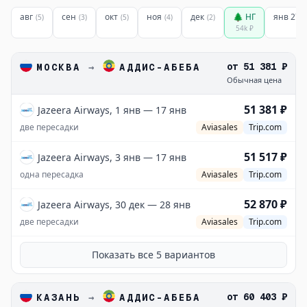
авг
сен
окт
ноя
дек
🌲 НГ
янв 27
(
5
)
(
3
)
(
5
)
(
4
)
(
2
)
(
54k
₽
от
51 381 ₽
МОСКВА
→
АДДИС-АБЕБА
Обычная цена
51 381 ₽
Jazeera Airways, 1 янв — 17 янв
две пересадки
Aviasales
Trip.com
51 517 ₽
Jazeera Airways, 3 янв — 17 янв
одна пересадка
Aviasales
Trip.com
52 870 ₽
Jazeera Airways, 30 дек — 28 янв
две пересадки
Aviasales
Trip.com
Показать все
5
вариантов
от
60 403 ₽
КАЗАНЬ
→
АДДИС-АБЕБА