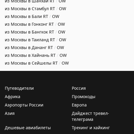
из Москвы в Шанхай
RT
/
OW
из Москвы в Стамбул
RT
/
OW
из Москвы в Бали
RT
/
OW
из Москвы в Гонконг
RT
/
OW
из Москвы в Бангкок
RT
/
OW
из Москвы в Таиланд
RT
/
OW
из Москвы в Дананг
RT
/
OW
из Москвы в Хайнань
RT
/
OW
из Москвы в Сейшелы
RT
/
OW
Путеводители
Россия
Африка
Промокоды
Аэропорты России
Европа
Азия
Дайджест тревел-
телеграма
Дешевые авиабилеты
Трекинг и хайкинг