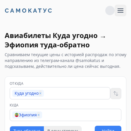
Авиабилеты
Куда угодно
→
Эфиопия
туда-обратно
Сравниваем текущие цены с историей распродаж по этому
направлению из телеграм-канала @samokatus и
подсказываем, действительно ли цена сейчас выгодная.
ОТКУДА
Куда угодно
×
КУДА
Эфиопия
×
Туда-обратно
В одну сторону
Найти