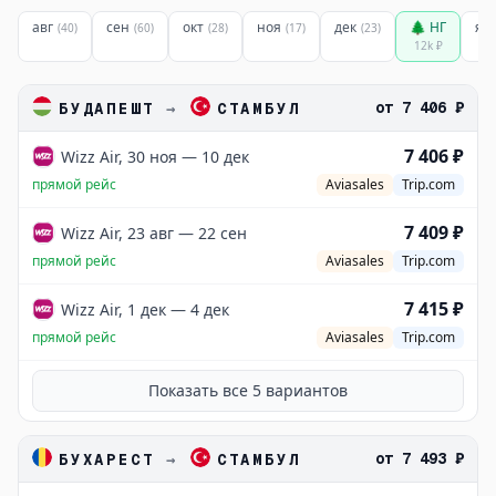
авг
сен
окт
ноя
дек
🌲 НГ
ян
(
40
)
(
60
)
(
28
)
(
17
)
(
23
)
12k
₽
от
7 406 ₽
БУДАПЕШТ
→
СТАМБУЛ
7 406 ₽
Wizz Air, 30 ноя — 10 дек
прямой рейс
Aviasales
Trip.com
7 409 ₽
Wizz Air, 23 авг — 22 сен
прямой рейс
Aviasales
Trip.com
7 415 ₽
Wizz Air, 1 дек — 4 дек
прямой рейс
Aviasales
Trip.com
Показать все
5
вариантов
от
7 493 ₽
БУХАРЕСТ
→
СТАМБУЛ