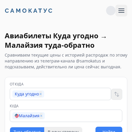
Авиабилеты
Куда угодно
→
Малайзия
туда-обратно
Сравниваем текущие цены с историей распродаж по этому
направлению из телеграм-канала @samokatus и
подсказываем, действительно ли цена сейчас выгодная.
ОТКУДА
Куда угодно
×
КУДА
Малайзия
×
Туда-обратно
В одну сторону
Найти