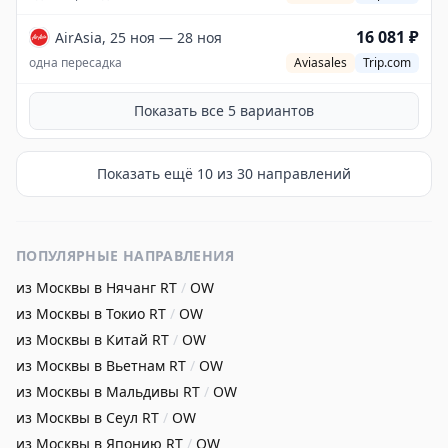
16 081 ₽
AirAsia, 25 ноя — 28 ноя
одна пересадка
Aviasales
Trip.com
Показать все
5
вариантов
Показать ещё
10
из
30
направлений
ПОПУЛЯРНЫЕ НАПРАВЛЕНИЯ
из Москвы в Нячанг
RT
/
OW
из Москвы в Токио
RT
/
OW
из Москвы в Китай
RT
/
OW
из Москвы в Вьетнам
RT
/
OW
из Москвы в Мальдивы
RT
/
OW
из Москвы в Сеул
RT
/
OW
из Москвы в Японию
RT
/
OW