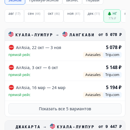
Эконом
Премиум-эконом
Бизнес
Первый
авг
сен
окт
ноя
дек
🌲 НГ
ян
(
17
)
(
44
)
(
46
)
(
41
)
(
11
)
77k
₽
от
5 078 ₽
КУАЛА-ЛУМПУР
→
ЛАНГКАВИ
5 078 ₽
AirAsia, 22 окт — 3 ноя
прямой рейс
Aviasales
Trip.com
5 148 ₽
AirAsia, 3 окт — 6 окт
прямой рейс
Aviasales
Trip.com
5 194 ₽
AirAsia, 16 мар — 24 мар
прямой рейс
Aviasales
Trip.com
Показать все
5
вариантов
от
9 447 ₽
ДЖАКАРТА
→
КУАЛА-ЛУМПУР