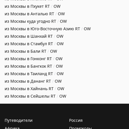
из Москвы в Пхукет
RT
/
OW
из Москвы в Анталью
RT
/
OW
из Москвы куда угодно
RT
/
OW
из Москвы в Юго-Восточную Азию
RT
/
OW
из Москвы в Шанхай
RT
/
OW
из Москвы в Стамбул
RT
/
OW
из Москвы в Бали
RT
/
OW
из Москвы в Гонконг
RT
/
OW
из Москвы в Бангкок
RT
/
OW
из Москвы в Таиланд
RT
/
OW
из Москвы в Дананг
RT
/
OW
из Москвы в Хайнань
RT
/
OW
из Москвы в Сейшелы
RT
/
OW
Путеводители
Россия
Африка
Промокоды