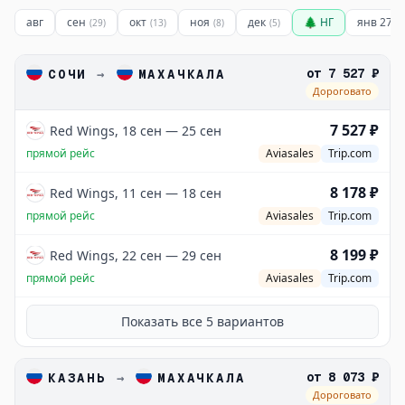
авг
сен
окт
ноя
дек
🌲 НГ
янв 27
(
29
)
(
13
)
(
8
)
(
5
)
(
3
от
7 527 ₽
СОЧИ
→
МАХАЧКАЛА
Дороговато
7 527 ₽
Red Wings, 18 сен — 25 сен
прямой рейс
Aviasales
Trip.com
8 178 ₽
Red Wings, 11 сен — 18 сен
прямой рейс
Aviasales
Trip.com
8 199 ₽
Red Wings, 22 сен — 29 сен
прямой рейс
Aviasales
Trip.com
Показать все
5
вариантов
от
8 073 ₽
КАЗАНЬ
→
МАХАЧКАЛА
Дороговато