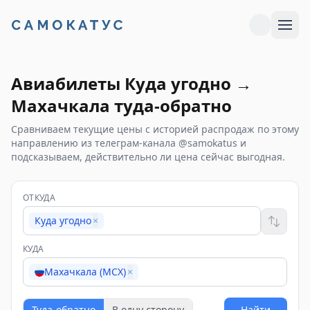
Авиабилеты
Куда угодно
→
Махачкала
туда-обратно
Сравниваем текущие цены с историей распродаж по этому
направлению из телеграм-канала @samokatus и
подсказываем, действительно ли цена сейчас выгодная.
ОТКУДА
Куда угодно
×
КУДА
Махачкала (MCX)
×
Туда-обратно
В одну сторону
Найти