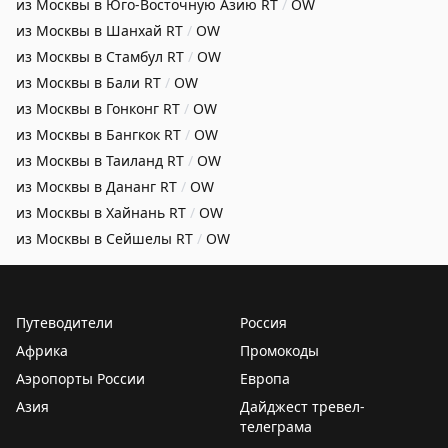
из Москвы в Юго-Восточную Азию
RT
/
OW
из Москвы в Шанхай
RT
/
OW
из Москвы в Стамбул
RT
/
OW
из Москвы в Бали
RT
/
OW
из Москвы в Гонконг
RT
/
OW
из Москвы в Бангкок
RT
/
OW
из Москвы в Таиланд
RT
/
OW
из Москвы в Дананг
RT
/
OW
из Москвы в Хайнань
RT
/
OW
из Москвы в Сейшелы
RT
/
OW
Путеводители
Россия
Африка
Промокоды
Аэропорты России
Европа
Азия
Дайджест тревел-
телеграма