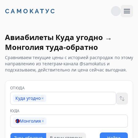
Авиабилеты
Куда угодно
→
Монголия
туда-обратно
Сравниваем текущие цены с историей распродаж по этому
направлению из телеграм-канала @samokatus и
подсказываем, действительно ли цена сейчас выгодная.
ОТКУДА
Куда угодно
×
КУДА
Монголия
×
Туда-обратно
В одну сторону
Найти