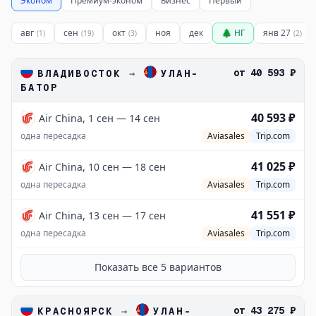
Эконом
Премиум-эконом
Бизнес
Первый
авг
сен
окт
ноя
дек
🌲 НГ
янв 27
(
1
)
(
19
)
(
3
)
(
2
)
от
40 593 ₽
ВЛАДИВОСТОК
→
УЛАН-
БАТОР
40 593 ₽
Air China, 1 сен — 14 сен
одна пересадка
Aviasales
Trip.com
41 025 ₽
Air China, 10 сен — 18 сен
одна пересадка
Aviasales
Trip.com
41 551 ₽
Air China, 13 сен — 17 сен
одна пересадка
Aviasales
Trip.com
Показать все
5
вариантов
от
43 275 ₽
КРАСНОЯРСК
→
УЛАН-