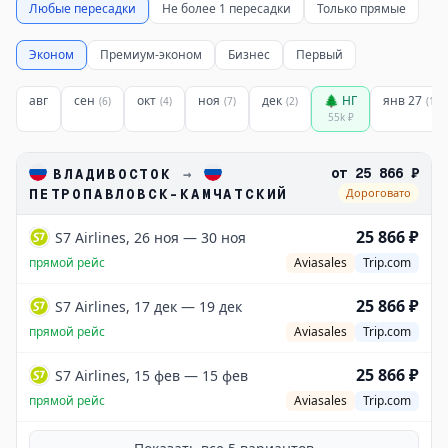
Любые пересадки
Не более 1 пересадки
Только прямые
Эконом
Премиум-эконом
Бизнес
Первый
авг
сен
окт
ноя
дек
🌲 НГ
янв 27
(
6
)
(
4
)
(
7
)
(
2
)
(
1
)
55k
₽
от
25 866 ₽
ВЛАДИВОСТОК
→
ПЕТРОПАВЛОВСК-КАМЧАТСКИЙ
Дороговато
25 866 ₽
S7 Airlines, 26 ноя — 30 ноя
прямой рейс
Aviasales
Trip.com
25 866 ₽
S7 Airlines, 17 дек — 19 дек
прямой рейс
Aviasales
Trip.com
25 866 ₽
S7 Airlines, 15 фев — 15 фев
прямой рейс
Aviasales
Trip.com