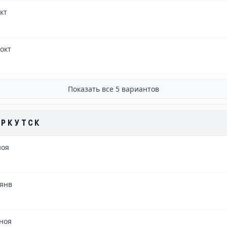
окт
 окт
Показать все
5
вариантов
ИРКУТСК
ноя
 янв
 ноя