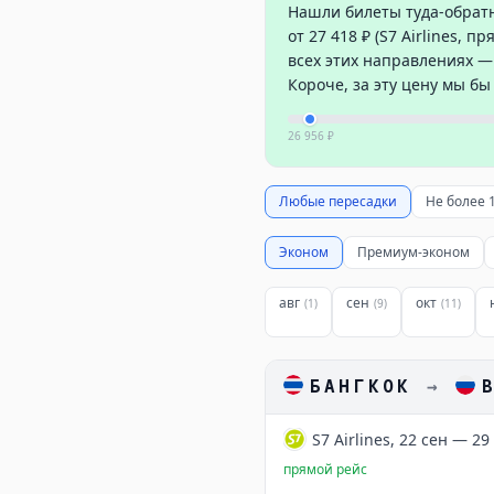
Нашли билеты туда-обратн
от 27 418 ₽ (S7 Airlines, 
всех этих направлениях — 
Короче, за эту цену мы бы
26 956 ₽
Любые пересадки
Не более 
Эконом
Премиум-эконом
авг
сен
окт
(
1
)
(
9
)
(
11
)
БАНГКОК
→
S7 Airlines, 22 сен — 29
прямой рейс