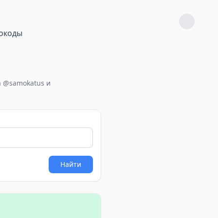
окоды
а @samokatus и
Найти