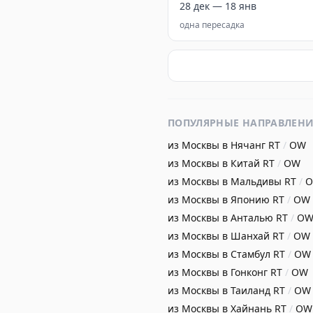
28 дек — 18 янв
одна пересадка
ПОПУЛЯРНЫЕ НАПРАВЛЕН
из Москвы в Нячанг
RT
/
OW
из Москвы в Китай
RT
/
OW
из Москвы в Мальдивы
RT
/
из Москвы в Японию
RT
/
OW
из Москвы в Анталью
RT
/
O
из Москвы в Шанхай
RT
/
OW
из Москвы в Стамбул
RT
/
OW
из Москвы в Гонконг
RT
/
OW
из Москвы в Таиланд
RT
/
OW
из Москвы в Хайнань
RT
/
OW