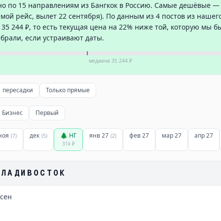
о по 15 направлениям из Бангкок в Россию. Самые дешёвые — 
прямой рейс, вылет 22 сентября). По данным из 4 постов из наше
35 244 ₽, то есть текущая цена на 22% ниже той, которую мы бы
 брали, если устраивают даты.
медиана
35 244 ₽
1 пересадки
Только прямые
Бизнес
Первый
ноя
дек
🌲 НГ
янв 27
фев 27
мар 27
апр 27
(
7
)
(
5
)
(
2
)
31k
₽
ВЛАДИВОСТОК
 сен