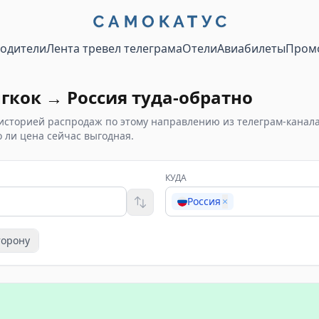
водители
Лента тревел телеграма
Отели
Авиабилеты
Пром
гкок
→
Россия
туда-обратно
историей распродаж по этому направлению из телеграм-канал
 ли цена сейчас выгодная.
КУДА
Россия
×
торону