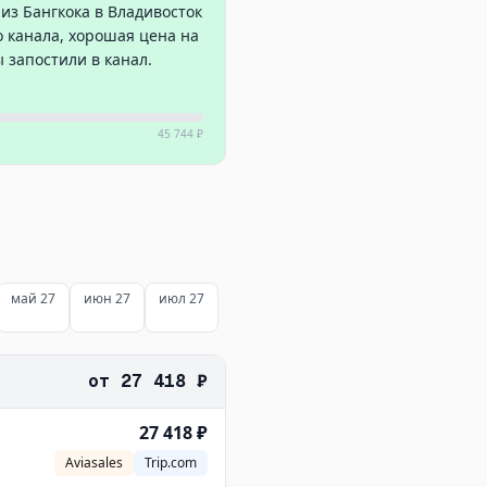
из Бангкока в Владивосток
го канала, хорошая цена на
 запостили в канал.
45 744 ₽
май 27
июн 27
июл 27
от
27 418 ₽
27 418 ₽
Aviasales
Trip.com