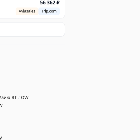
56 362 ₽
Aviasales
Trip.com
 Азию
RT
/
OW
W
W