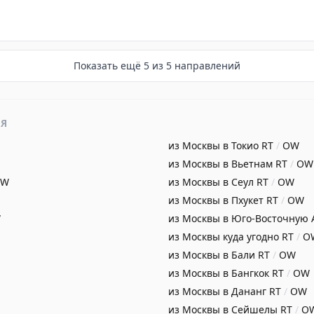
Показать ещё
5
из
5
направлений
ИЯ
из Москвы в Токио
RT
/
OW
из Москвы в Вьетнам
RT
/
OW
OW
из Москвы в Сеул
RT
/
OW
из Москвы в Пхукет
RT
/
OW
W
из Москвы в Юго-Восточную
из Москвы куда угодно
RT
/
O
из Москвы в Бали
RT
/
OW
из Москвы в Бангкок
RT
/
OW
из Москвы в Дананг
RT
/
OW
из Москвы в Сейшелы
RT
/
O