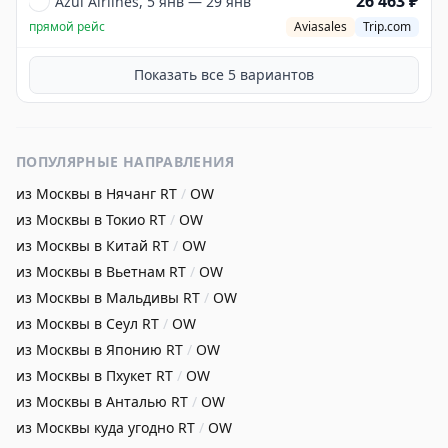
26 463 ₽
Azul Airlines, 5 янв — 29 янв
прямой рейс
Aviasales
Trip.com
Показать все
5
вариантов
ПОПУЛЯРНЫЕ НАПРАВЛЕНИЯ
из Москвы в Нячанг
RT
/
OW
из Москвы в Токио
RT
/
OW
из Москвы в Китай
RT
/
OW
из Москвы в Вьетнам
RT
/
OW
из Москвы в Мальдивы
RT
/
OW
из Москвы в Сеул
RT
/
OW
из Москвы в Японию
RT
/
OW
из Москвы в Пхукет
RT
/
OW
из Москвы в Анталью
RT
/
OW
из Москвы куда угодно
RT
/
OW