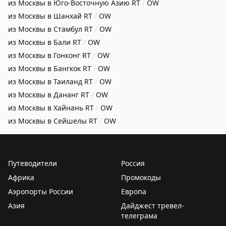
из Москвы в Юго-Восточную Азию
RT
/
OW
из Москвы в Шанхай
RT
/
OW
из Москвы в Стамбул
RT
/
OW
из Москвы в Бали
RT
/
OW
из Москвы в Гонконг
RT
/
OW
из Москвы в Бангкок
RT
/
OW
из Москвы в Таиланд
RT
/
OW
из Москвы в Дананг
RT
/
OW
из Москвы в Хайнань
RT
/
OW
из Москвы в Сейшелы
RT
/
OW
Путеводители
Россия
Африка
Промокоды
Аэропорты России
Европа
Азия
Дайджест тревел-
телеграма