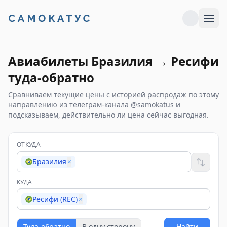
Авиабилеты
Бразилия
→
Ресифи
туда-обратно
Сравниваем текущие цены с историей распродаж по этому
направлению из телеграм-канала @samokatus и
подсказываем, действительно ли цена сейчас выгодная.
ОТКУДА
Бразилия
×
КУДА
Ресифи (REC)
×
Туда-обратно
В одну сторону
Найти