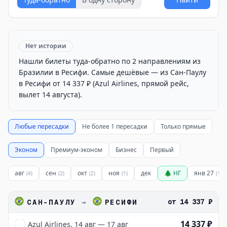
Нет истории
Нашли билеты туда-обратно по 2 направлениям из
Бразилии в Ресифи. Самые дешёвые — из Сан-Паулу
в Ресифи от 14 337 ₽ (Azul Airlines, прямой рейс,
вылет 14 августа).
Любые пересадки
Не более 1 пересадки
Только прямые
Эконом
Премиум-эконом
Бизнес
Первый
авг
сен
окт
ноя
дек
🌲 НГ
янв 27
(
4
)
(
2
)
(
2
)
(
1
)
(
1
)
от
14 337 ₽
САН-ПАУЛУ
→
РЕСИФИ
14 337 ₽
Azul Airlines, 14 авг — 17 авг