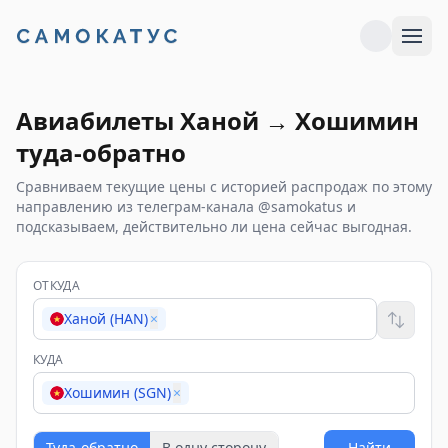
Авиабилеты
Ханой
→
Хошимин
туда-обратно
Сравниваем текущие цены с историей распродаж по этому
направлению из телеграм-канала @samokatus и
подсказываем, действительно ли цена сейчас выгодная.
ОТКУДА
Ханой (HAN)
×
КУДА
Хошимин (SGN)
×
Туда-обратно
В одну сторону
Найти