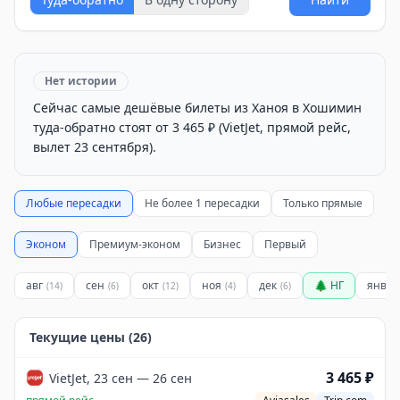
Нет истории
Сейчас самые дешёвые билеты из Ханоя в Хошимин
туда-обратно стоят от 3 465 ₽ (VietJet, прямой рейс,
вылет 23 сентября).
Любые пересадки
Не более 1 пересадки
Только прямые
Эконом
Премиум-эконом
Бизнес
Первый
авг
сен
окт
ноя
дек
🌲 НГ
янв 2
(
14
)
(
6
)
(
12
)
(
4
)
(
6
)
Текущие цены (
26
)
3 465 ₽
VietJet, 23 сен — 26 сен