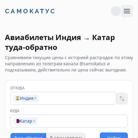
Авиабилеты
Индия
→
Катар
туда-обратно
Сравниваем текущие цены с историей распродаж по этому
направлению из телеграм-канала @samokatus и
подсказываем, действительно ли цена сейчас выгодная.
ОТКУДА
Индия
×
КУДА
Катар
×
Туда-обратно
В одну сторону
Найти