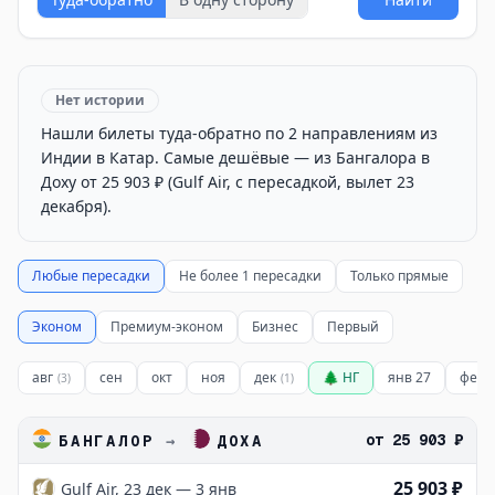
Нет истории
Нашли билеты туда-обратно по 2 направлениям из
Индии в Катар. Самые дешёвые — из Бангалора в
Доху от 25 903 ₽ (Gulf Air, с пересадкой, вылет 23
декабря).
Любые пересадки
Не более 1 пересадки
Только прямые
Эконом
Премиум-эконом
Бизнес
Первый
авг
сен
окт
ноя
дек
🌲 НГ
янв 27
фев 
(
3
)
(
1
)
от
25 903 ₽
БАНГАЛОР
→
ДОХА
25 903 ₽
Gulf Air, 23 дек — 3 янв