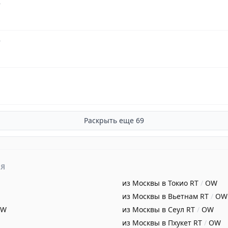
т
т
Раскрыть еще
69
ИЯ
из Москвы в Токио
RT
/
OW
из Москвы в Вьетнам
RT
/
OW
OW
из Москвы в Сеул
RT
/
OW
из Москвы в Пхукет
RT
/
OW