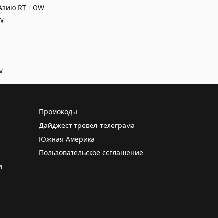
 Азию
RT
/
OW
W
W
Промокоды
Дайджест тревел-телеграма
Южная Америка
Пользовательское соглашение
и