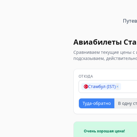
Путе
Авиабилеты
Ст
Сравниваем текущие цены с 
подсказываем, действительно
ОТКУДА
Стамбул (IST)
×
Туда-обратно
В одну с
Очень хорошая цена!