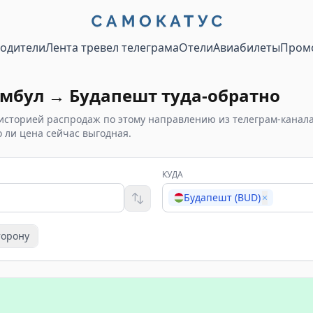
водители
Лента тревел телеграма
Отели
Авиабилеты
Пром
амбул
→
Будапешт
туда-обратно
историей распродаж по этому направлению из телеграм-канал
 ли цена сейчас выгодная.
КУДА
Будапешт (BUD)
×
торону