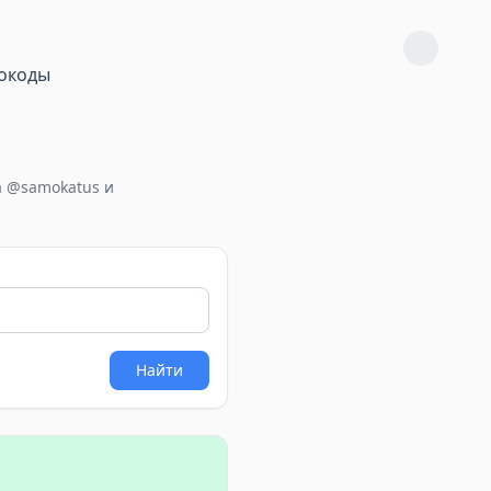
окоды
а @samokatus и
Найти