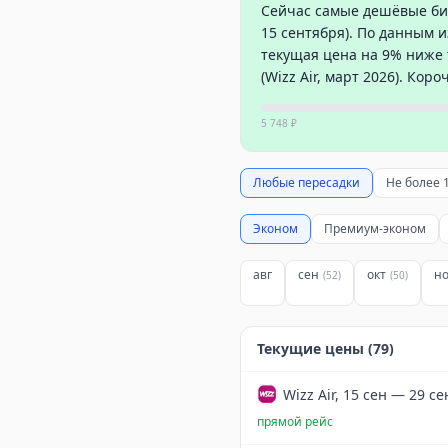
Сейчас самые дешёвые биле
15 сентября). По данным и
текущая цена на 9% ниже 
(Wizz Air, март 2026). Кор
5 748 ₽
Любые пересадки
Не более 
Эконом
Премиум-эконом
авг
сен
окт
н
(
52
)
(
50
)
Текущие цены (
79
)
Wizz Air, 15 сен — 29 се
прямой рейс