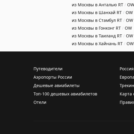
из Москвы в Анталью
RT
/
O
из Москвы в Шанхай
RT
/
OW
из Москвы в Стамбул
RT
/
OW
из Москвы в Гонконг
RT
/
OW
из Москвы в Таиланд
RT
/
OW
из Москвы в Хайнань
RT
/
OW
Путеводители
Россия
Аэропорты России
Европ
Дешевые авиабилеты
Трекин
Топ-100 дешевых авиабилетов
Карта 
Отели
Прави