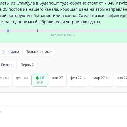
ты из Стамбула в Будапешт туда-обратно стоят от 7 340 ₽ (Wizz
з 25 постов из нашего канала, хорошая цена на этом направлени
той, которую мы бы запостили в канал. Самая низкая зафиксир
оче, за эту цену мы бы брали, если устраивают даты.
медиана
8 100 ₽
1 пересадки
Только прямые
Бизнес
Первый
оя
дек
🌲 НГ
янв 27
фев 27
мар 27
апр 2
(
36
)
(
16
)
(
2
)
(
2
)
8k
₽
н