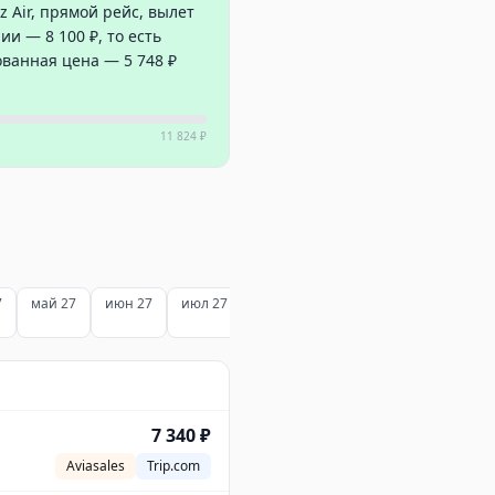
 Air, прямой рейс, вылет
и — 8 100 ₽, то есть
ованная цена — 5 748 ₽
11 824 ₽
7
май 27
июн 27
июл 27
7 340 ₽
Aviasales
Trip.com