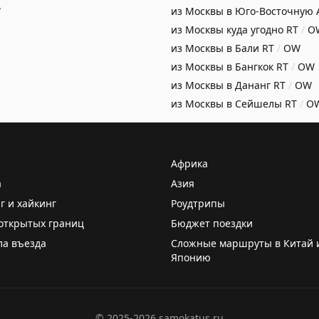
W
из Москвы в Юго-Восточную
из Москвы куда угодно
RT
/
O
из Москвы в Бали
RT
/
OW
из Москвы в Бангкок
RT
/
OW
из Москвы в Дананг
RT
/
OW
из Москвы в Сейшелы
RT
/
O
Африка
а
Азия
г и хайкинг
Роудтрипы
открытых границ
Бюджет поездки
ла въезда
Сложные маршруты в Китай 
Японию
©
2025-2026
samokatus.ru