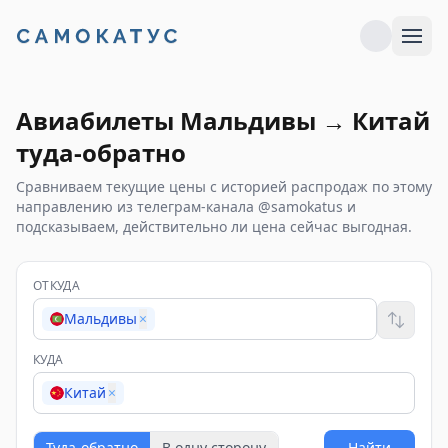
Авиабилеты
Мальдивы
→
Китай
туда-обратно
Сравниваем текущие цены с историей распродаж по этому
направлению из телеграм-канала @samokatus и
подсказываем, действительно ли цена сейчас выгодная.
ОТКУДА
Мальдивы
×
КУДА
Китай
×
Туда-обратно
В одну сторону
Найти