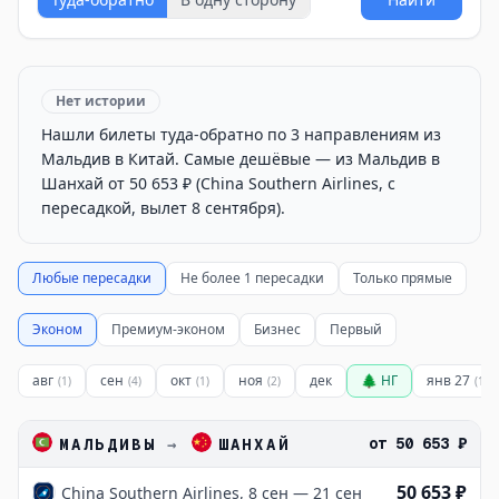
Нет истории
Нашли билеты туда-обратно по 3 направлениям из
Мальдив в Китай. Самые дешёвые — из Мальдив в
Шанхай от 50 653 ₽ (China Southern Airlines, с
пересадкой, вылет 8 сентября).
Любые пересадки
Не более 1 пересадки
Только прямые
Эконом
Премиум-эконом
Бизнес
Первый
авг
сен
окт
ноя
дек
🌲 НГ
янв 27
(
1
)
(
4
)
(
1
)
(
2
)
(
1
)
от
50 653 ₽
МАЛЬДИВЫ
→
ШАНХАЙ
50 653 ₽
China Southern Airlines, 8 сен — 21 сен