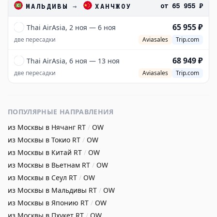
от
65 955 ₽
МАЛЬДИВЫ
→
ХАНЧЖОУ
65 955 ₽
Thai AirAsia, 2 ноя — 6 ноя
две пересадки
Aviasales
Trip.com
68 949 ₽
Thai AirAsia, 6 ноя — 13 ноя
две пересадки
Aviasales
Trip.com
ПОПУЛЯРНЫЕ НАПРАВЛЕНИЯ
из Москвы в Нячанг
RT
/
OW
из Москвы в Токио
RT
/
OW
из Москвы в Китай
RT
/
OW
из Москвы в Вьетнам
RT
/
OW
из Москвы в Сеул
RT
/
OW
из Москвы в Мальдивы
RT
/
OW
из Москвы в Японию
RT
/
OW
из Москвы в Пхукет
RT
/
OW