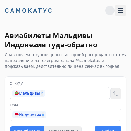
Авиабилеты
Мальдивы
→
Индонезия
туда-обратно
Сравниваем текущие цены с историей распродаж по этому
направлению из телеграм-канала @samokatus и
подсказываем, действительно ли цена сейчас выгодная.
ОТКУДА
Мальдивы
×
КУДА
Индонезия
×
Туда-обратно
В одну сторону
Найти