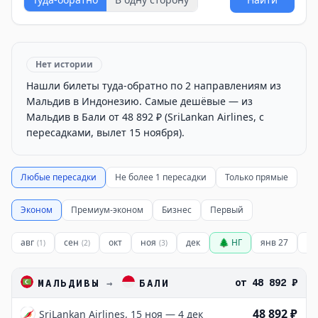
Нет истории
Нашли билеты туда-обратно по 2 направлениям из
Мальдив в Индонезию. Самые дешёвые — из
Мальдив в Бали от 48 892 ₽ (SriLankan Airlines, с
пересадками, вылет 15 ноября).
Любые пересадки
Не более 1 пересадки
Только прямые
Эконом
Премиум-эконом
Бизнес
Первый
авг
сен
окт
ноя
дек
🌲 НГ
янв 27
фе
(
1
)
(
2
)
(
3
)
от
48 892 ₽
МАЛЬДИВЫ
→
БАЛИ
48 892 ₽
SriLankan Airlines, 15 ноя — 4 дек