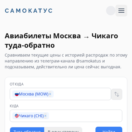
Авиабилеты
Москва
→
Чикаго
туда-обратно
Сравниваем текущие цены с историей распродаж по этому
направлению из телеграм-канала @samokatus и
подсказываем, действительно ли цена сейчас выгодная.
ОТКУДА
Москва (MOW)
×
КУДА
Чикаго (CHI)
×
Туда-обратно
В одну сторону
Найти