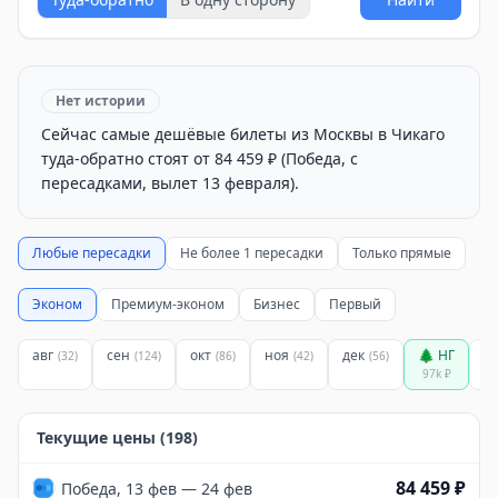
Нет истории
Сейчас самые дешёвые билеты из Москвы в Чикаго
туда-обратно стоят от 84 459 ₽ (Победа, с
пересадками, вылет 13 февраля).
Любые пересадки
Не более 1 пересадки
Только прямые
Эконом
Премиум-эконом
Бизнес
Первый
авг
сен
окт
ноя
дек
🌲 НГ
ян
(
32
)
(
124
)
(
86
)
(
42
)
(
56
)
97k
₽
Текущие цены (
198
)
84 459 ₽
Победа, 13 фев — 24 фев