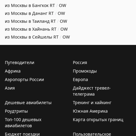
из Москвы в Бангкок
RT
/
OW
из Москвы в Дананг
RT
/
OW
из Москвы в Таиланд
RT
/
OW
из Москвы в Хайнань
RT
/
OW
из Москвы в Сейшелы
RT
/
OW
Путеводители
Россия
Африка
Промокоды
Аэропорты России
Европа
Азия
Дайджест тревел-
телеграма
Дешевые авиабилеты
Трекинг и хайкинг
Роудтрипы
Южная Америка
Топ-100 дешевых
Карта открытых границ
авиабилетов
Бюджет поездки
Пользовательское