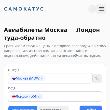
Авиабилеты
Москва
→
Лондон
туда-обратно
Сравниваем текущие цены с историей распродаж по этому
направлению из телеграм-канала @samokatus и
подсказываем, действительно ли цена сейчас выгодная.
ОТКУДА
Москва (MOW)
×
КУДА
Лондон (LON)
×
Туда-обратно
В одну сторону
Найти