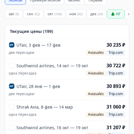
Эконом
Премиум-эконом
Бизнес
Первый
авг
сен
окт
ноя
дек
🌲 НГ
ян
(
6
)
(
52
)
(
104
)
(
42
)
(
24
)
Текущие цены (
199
)
30 235 ₽
UTair, 3 фев — 17 фев
две пересадки
Aviasales
Trip.com
30 722 ₽
Southwind airlines, 14 окт — 19 окт
одна пересадка
Aviasales
Trip.com
30 893 ₽
UTair, 28 янв — 1 фев
две пересадки
Aviasales
Trip.com
31 060 ₽
Shirak Avia, 8 фев — 14 мар
одна пересадка
Aviasales
Trip.com
31 207 ₽
Southwind airlines, 16 окт — 19 окт