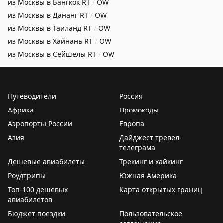
из Москвы в Бангкок
RT
/
OW
из Москвы в Дананг
RT
/
OW
из Москвы в Таиланд
RT
/
OW
из Москвы в Хайнань
RT
/
OW
из Москвы в Сейшелы
RT
/
OW
Путеводители
Россия
Африка
Промокоды
Аэропорты России
Европа
Азия
Дайджест тревел-
телеграма
Дешевые авиабилеты
Трекинг и хайкинг
Роудтрипы
Южная Америка
Топ-100 дешевых
Карта открытых границ
авиабилетов
Бюджет поездки
Пользовательское