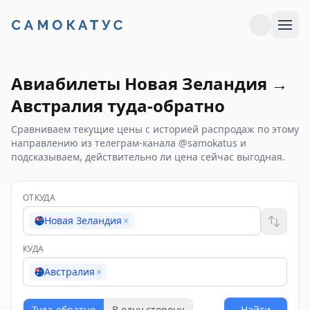
Авиабилеты
Новая Зеландия
→
Австралия
туда-обратно
Сравниваем текущие цены с историей распродаж по этому
направлению из телеграм-канала @samokatus и
подсказываем, действительно ли цена сейчас выгодная.
ОТКУДА
Новая Зеландия
×
КУДА
Австралия
×
Туда-обратно
В одну сторону
Найти