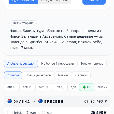
Нет истории
Нашли билеты туда-обратно по 3 направлениям из
Новой Зеландии в Австралию. Самые дешёвые — из
Окленда в Брисбен от 26 498 ₽ (Jetstar, прямой рейс,
вылет 7 мая).
Любые пересадки
Не более 1 пересадки
Только прямые
Эконом
Премиум-эконом
Бизнес
Первый
авг
сен
окт
ноя
дек
🌲 НГ
янв 27
(
3
)
(
1
)
(
3
)
(
3
)
от
26 498 ₽
ОКЛЕНД
→
БРИСБЕН
26 498 ₽
Jetstar, 7 мая — 11 мая