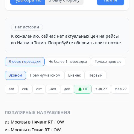
Нет истории
К сожалению, сейчас нет актуальных цен на рейсы
из Нагои в Токио. Попробуйте обновить поиск позже.
Любые пересадки
Не более 1 пересадки
Только прямые
Эконом
Премиум-эконом
Бизнес
Первый
авг
сен
окт
ноя
дек
🌲 НГ
янв 27
фев 27
ПОПУЛЯРНЫЕ НАПРАВЛЕНИЯ
из Москвы в Нячанг
RT
/
OW
из Москвы в Токио
RT
/
OW