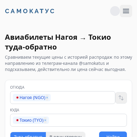
Авиабилеты
Нагоя
→
Токио
туда-обратно
Сравниваем текущие цены с историей распродаж по этому
направлению из телеграм-канала @samokatus и
подсказываем, действительно ли цена сейчас выгодная.
ОТКУДА
Нагоя (NGO)
×
КУДА
Токио (TYO)
×
Туда-обратно
В одну сторону
Найти