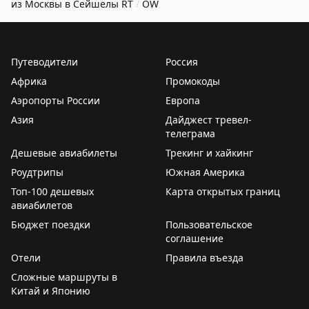
из Москвы в Сейшелы
RT
/
OW
Путеводители
Россия
Африка
Промокоды
Аэропорты России
Европа
Азия
Дайджест тревел-
телеграма
Дешевые авиабилеты
Трекинг и хайкинг
Роудтрипы
Южная Америка
Топ-100 дешевых
Карта открытых границ
авиабилетов
Бюджет поездки
Пользовательское
соглашение
Отели
Правила въезда
Сложные маршруты в
Китай и Японию