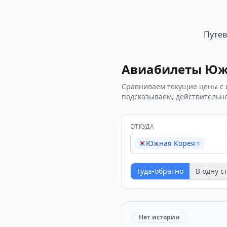
Путе
Авиабилеты
Юж
Сравниваем текущие цены с 
подсказываем, действительно
ОТКУДА
Южная Корея
×
Туда-обратно
В одну с
Нет истории