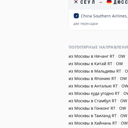
СЕУЛ
→
ДЮС
China Southern Airlines,
две пересадки
ПОПУЛЯРНЫЕ НАПРАВЛЕН
из Москвы в Нячанг
RT
/
OW
из Москвы в Китай
RT
/
OW
из Москвы в Мальдивы
RT
/
из Москвы в Японию
RT
/
OW
из Москвы в Анталью
RT
/
O
из Москвы куда угодно
RT
/
O
из Москвы в Стамбул
RT
/
OW
из Москвы в Гонконг
RT
/
OW
из Москвы в Таиланд
RT
/
OW
из Москвы в Хайнань
RT
/
OW