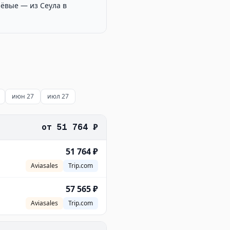
ёвые — из Сеула в
июн 27
июл 27
от
51 764 ₽
51 764 ₽
Aviasales
Trip.com
57 565 ₽
Aviasales
Trip.com