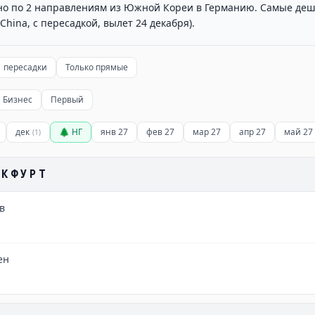
но по 2 направлениям из Южной Кореи в Германию. Самые деш
 China, с пересадкой, вылет 24 декабря).
1 пересадки
Только прямые
Бизнес
Первый
дек
🌲 НГ
янв 27
фев 27
мар 27
апр 27
май 27
(
1
)
НКФУРТ
нв
ен