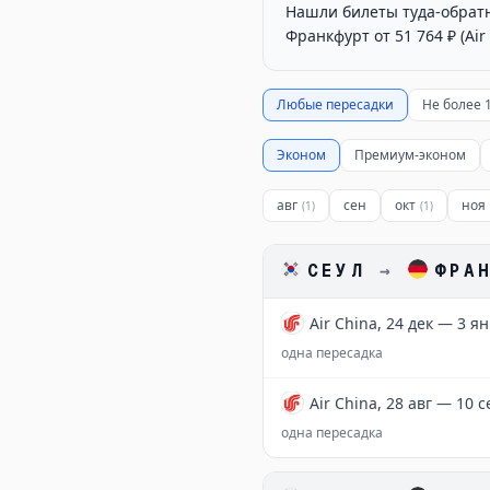
Нашли билеты туда-обрат
Франкфурт от 51 764 ₽ (Air
Любые пересадки
Не более 
Эконом
Премиум-эконом
авг
сен
окт
ноя
(
1
)
(
1
)
СЕУЛ
→
ФРА
Air China, 24 дек — 3 я
одна пересадка
Air China, 28 авг — 10 с
одна пересадка