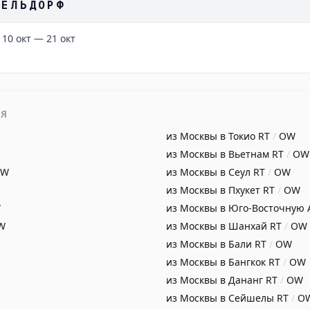
СЕЛЬДОРФ
 10 окт — 21 окт
ИЯ
из Москвы в Токио
RT
/
OW
из Москвы в Вьетнам
RT
/
OW
OW
из Москвы в Сеул
RT
/
OW
из Москвы в Пхукет
RT
/
OW
W
из Москвы в Юго-Восточную
W
из Москвы в Шанхай
RT
/
OW
из Москвы в Бали
RT
/
OW
из Москвы в Бангкок
RT
/
OW
из Москвы в Дананг
RT
/
OW
из Москвы в Сейшелы
RT
/
O