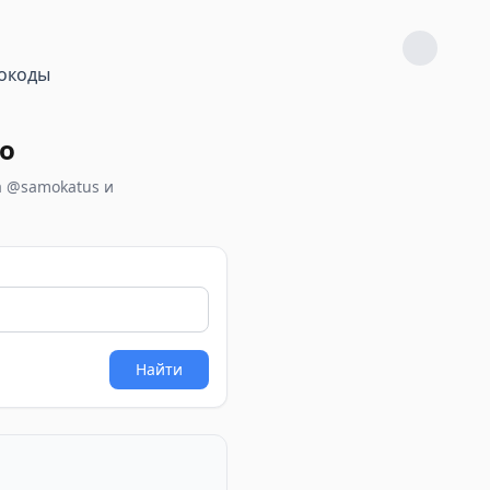
окоды
о
а @samokatus и
Найти