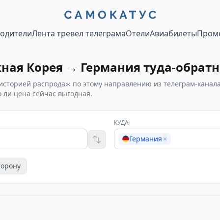
водители
Лента тревел телеграма
Отели
Авиабилеты
Пром
ная Корея
→
Германия
туда-обратн
историей распродаж по этому направлению из телеграм-канал
 ли цена сейчас выгодная.
КУДА
Германия
×
торону