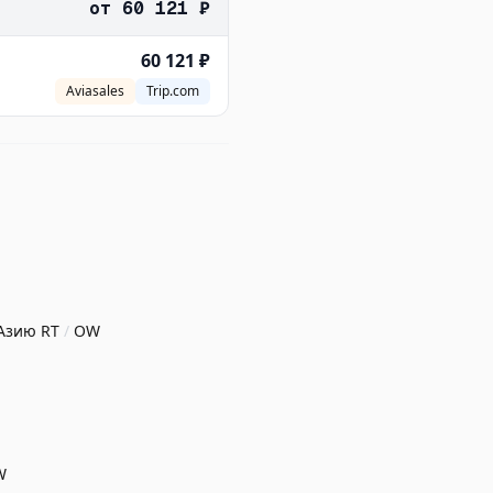
от
60 121 ₽
60 121 ₽
Aviasales
Trip.com
 Азию
RT
/
OW
W