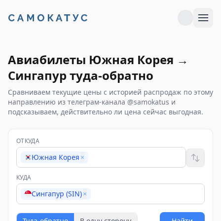
Авиабилеты
Южная Корея
→
Сингапур
туда-обратно
Сравниваем текущие цены с историей распродаж по этому
направлению из телеграм-канала @samokatus и
подсказываем, действительно ли цена сейчас выгодная.
ОТКУДА
Южная Корея
×
КУДА
Сингапур (SIN)
×
Туда-обратно
В одну сторону
Найти