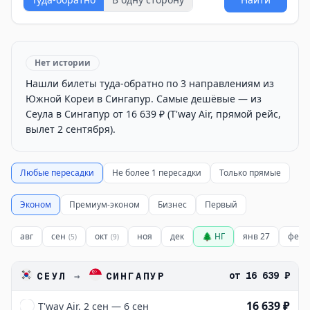
Нет истории
Нашли билеты туда-обратно по 3 направлениям из
Южной Кореи в Сингапур. Самые дешёвые — из
Сеула в Сингапур от 16 639 ₽ (T'way Air, прямой рейс,
вылет 2 сентября).
Любые пересадки
Не более 1 пересадки
Только прямые
Эконом
Премиум-эконом
Бизнес
Первый
авг
сен
окт
ноя
дек
🌲 НГ
янв 27
фев 
(
5
)
(
9
)
от
16 639 ₽
СЕУЛ
→
СИНГАПУР
16 639 ₽
T'way Air, 2 сен — 6 сен