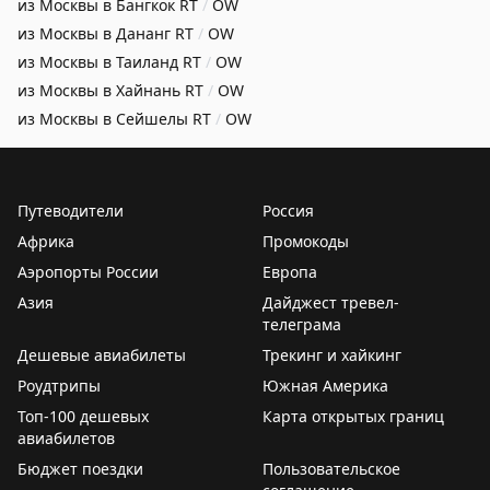
из Москвы в Бангкок
RT
/
OW
из Москвы в Дананг
RT
/
OW
из Москвы в Таиланд
RT
/
OW
из Москвы в Хайнань
RT
/
OW
из Москвы в Сейшелы
RT
/
OW
Путеводители
Россия
Африка
Промокоды
Аэропорты России
Европа
Азия
Дайджест тревел-
телеграма
Дешевые авиабилеты
Трекинг и хайкинг
Роудтрипы
Южная Америка
Топ-100 дешевых
Карта открытых границ
авиабилетов
Бюджет поездки
Пользовательское