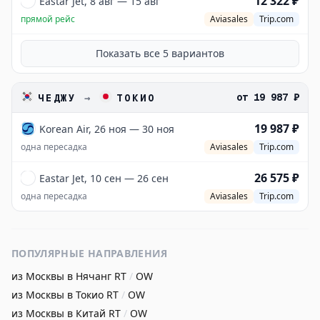
12 322 ₽
Eastar Jet, 8 авг — 15 авг
прямой рейс
Aviasales
Trip.com
Показать все
5
вариантов
от
19 987 ₽
ЧЕДЖУ
→
ТОКИО
19 987 ₽
Korean Air, 26 ноя — 30 ноя
одна пересадка
Aviasales
Trip.com
26 575 ₽
Eastar Jet, 10 сен — 26 сен
одна пересадка
Aviasales
Trip.com
ПОПУЛЯРНЫЕ НАПРАВЛЕНИЯ
из Москвы в Нячанг
RT
/
OW
из Москвы в Токио
RT
/
OW
из Москвы в Китай
RT
/
OW