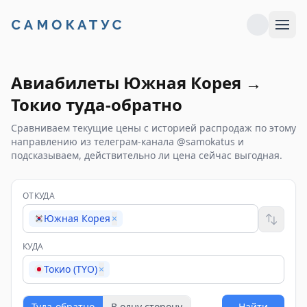
Авиабилеты
Южная Корея
→
Токио
туда-обратно
Сравниваем текущие цены с историей распродаж по этому
направлению из телеграм-канала @samokatus и
подсказываем, действительно ли цена сейчас выгодная.
ОТКУДА
Южная Корея
×
КУДА
Токио (TYO)
×
Туда-обратно
В одну сторону
Найти