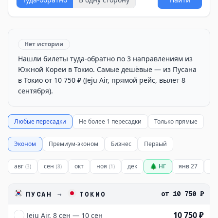
Нет истории
Нашли билеты туда-обратно по 3 направлениям из
Южной Кореи в Токио. Самые дешёвые — из Пусана
в Токио от 10 750 ₽ (Jeju Air, прямой рейс, вылет 8
сентября).
Любые пересадки
Не более 1 пересадки
Только прямые
Эконом
Премиум-эконом
Бизнес
Первый
авг
сен
окт
ноя
дек
🌲 НГ
янв 27
фе
(
3
)
(
8
)
(
1
)
от
10 750 ₽
ПУСАН
→
ТОКИО
10 750 ₽
Jeju Air, 8 сен — 10 сен