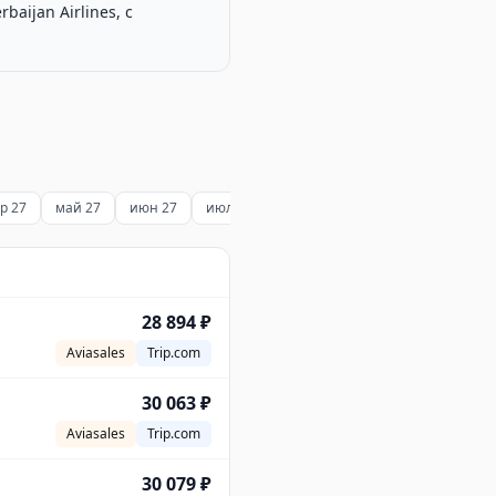
aijan Airlines, с
р 27
май 27
июн 27
июл 27
28 894 ₽
Aviasales
Trip.com
30 063 ₽
Aviasales
Trip.com
30 079 ₽