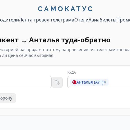
водители
Лента тревел телеграма
Отели
Авиабилеты
Пром
шкент
→
Анталья
туда-обратно
историей распродаж по этому направлению из телеграм-канал
 ли цена сейчас выгодная.
КУДА
Анталья (AYT)
×
торону