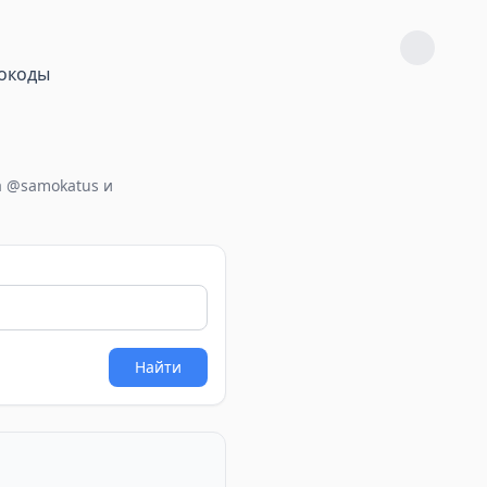
окоды
а @samokatus и
Найти