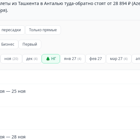
ты из Ташкента в Анталью туда-обратно стоят от 28 894 ₽ (Azerb
ря).
1 пересадки
Только прямые
Бизнес
Первый
ноя
дек
🌲 НГ
янв 27
фев 27
мар 27
ап
(
20
)
(
4
)
(
4
)
(
4
)
ноя — 25 ноя
ноя — 28 ноя