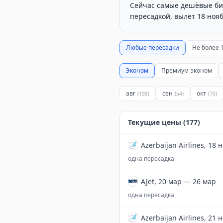
Сейчас самые дешёвые биле
пересадкой, вылет 18 нояб
Любые пересадки
Не более 
Эконом
Премиум-эконом
авг
сен
окт
(
198
)
(
54
)
(
70
)
Текущие цены (
177
)
Azerbaijan Airlines, 18 
одна пересадка
AJet, 20 мар — 26 мар
одна пересадка
Azerbaijan Airlines, 21 