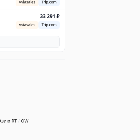
Aviasales
Trip.com
33 291 ₽
Aviasales
Trip.com
 Азию
RT
/
OW