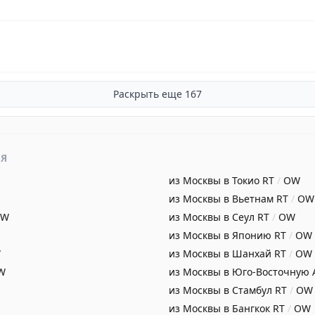
Раскрыть еще
167
ИЯ
из Москвы в Токио
RT
/
OW
из Москвы в Вьетнам
RT
/
OW
OW
из Москвы в Сеул
RT
/
OW
из Москвы в Японию
RT
/
OW
W
из Москвы в Шанхай
RT
/
OW
W
из Москвы в Юго-Восточную
из Москвы в Стамбул
RT
/
OW
из Москвы в Бангкок
RT
/
OW