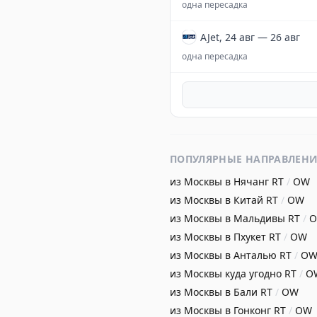
одна пересадка
AJet, 24 авг — 26 авг
одна пересадка
ПОПУЛЯРНЫЕ НАПРАВЛЕН
из Москвы в Нячанг
RT
/
OW
из Москвы в Китай
RT
/
OW
из Москвы в Мальдивы
RT
/
из Москвы в Пхукет
RT
/
OW
из Москвы в Анталью
RT
/
O
из Москвы куда угодно
RT
/
O
из Москвы в Бали
RT
/
OW
из Москвы в Гонконг
RT
/
OW