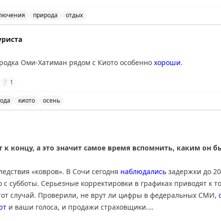
тые горы. Совет: если едите ради пейзажей — выбирайте Канад
де Вавы или Муз-Джо. Если спешите — США справедливо конкур
лючения
природа
отдых
данных открытий.
и США: сравнение двух путешествий. Советы для путеше
уриста
nal
ородка Оми-Хатиман рядом с Киото особенно
хороши
.
❔
1
ода
киото
осень
ан рядом с Киото особенно хороши в это время года. К
 к концу, а это значит самое время вспомнить, каким он 
ледствия «ковров». В Сочи сегодня
наблюдались
задержки до 20
 с субботы. Серьезные корректировки в графиках приводят к т
тот случай. Проверили, не врут ли цифры в федеральных СМИ,
ют
и ваши голоса, и продажи страховщики.