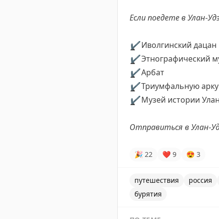
Если поедете в Улан-Уд
✔️
Иволгинский дацан
✔️
Этнографический м
✔️
Арбат
✔️
Триумфальную арку
✔️
Музей истории Улан
Отправиться в Улан-У
🎉
22
❤
9
😍
3
путешествия
россия
бурятия