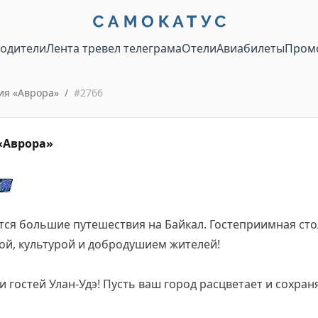
водители
Лента тревел телеграма
Отели
Авиабилеты
Пром
ия «Аврора»
/
#
2766
«Аврора»
🎆
тся большие путешествия на Байкал. Гостеприимная сто
ой, культурой и добродушием жителей!
 гостей Улан-Удэ! Пусть ваш город расцветает и сохран