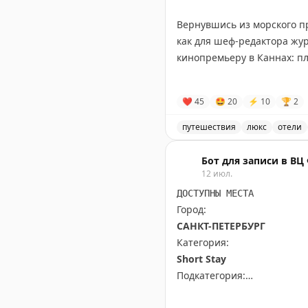
📲
@matrasssi
Вернувшись из морского 
Stay tuned!
как для шеф-редактора жур
Подписаться на Матрассы
кинопремьеру в Каннах: пл
На пороге номера у меня з
❤
45
🤩
20
⚡
10
🏆
2
вина, в другой клубника, 
Команда отеля словно взял
путешествия
люкс
отели
Отель Rodina Residences V
Что я не ожидала увидеть, 
Бот для записи в В
- стайлер для волос
12 июл.
- отпариватель
ДОСТУПНЫ МЕСТА
- японский унитаз
Город:
- корзина для грязного бел
САНКТ-ПЕТЕРБУРГ
- мицеллярка и ополаскива
Категория:
- фонарик и пожарно-спас
Short Stay
Подкатегория:
PRIME TIME (65 euros) Short
Более того, при отеле раб