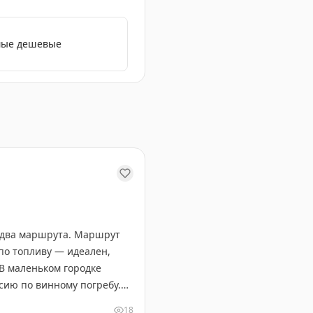
амые дешевые
 на Байкал, гостеприимная столица Бурятии, которая по
т два маршрута. Маршрут
по топливу — идеален,
 В маленьком городке
сию по винному погребу.
а и леса Северного
18