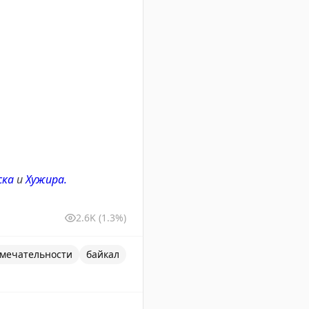
ска
и
Хужира.
2.6K
(1.3%)
мечательности
байкал