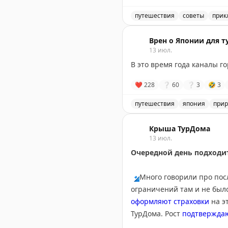
Онтарио, Канадские Скалис
посетив малые города вро
путешествия
советы
прик
оставить место для неожи
Маршрут через Канаду ил
Врен о Японии для т
13 июл.
Points Miles and Bling
|
Origi
В это время года каналы г
❤
228
❔
60
❔
3
🤣
3
путешествия
япония
прир
Каналы городка Оми-Хатим
Крыша ТурДома
13 июл.
Очередной день подходит
🔹
Много говорили про пос
ограничений там и не было
оформляют страховки
на э
ТурДома. Рост
подтвержда