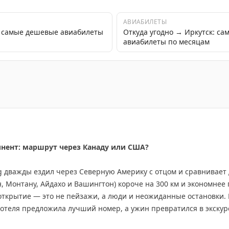
АВИАБИЛЕТЫ
: самые дешевые авиабилеты
Откуда угодно → Иркутск: с
авиабилеты по месяцам
билеем! Город, откуда начинаются большие путешествия
инент: маршрут через Канаду или США?
ing дважды ездил через Северную Америку с отцом и сравнивае
 Монтану, Айдахо и Вашингтон) короче на 300 км и экономнее 
открытие — это не пейзажи, а люди и неожиданные остановки.
 отеля предложила лучший номер, а ужин превратился в экскур
е, но предлагает более продолжительные красивые виды: озер