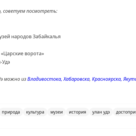
э, советуем посмотреть:
узей народов Забайкалья
 «Царские ворота»
-Удэ
дэ можно из
Владивостока,
Хабаровска
,
Красноярска,
Якут
природа
культура
музеи
история
улан удэ
достопри