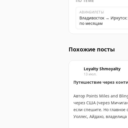
ПО ТЕМЕ
АВИАБИЛЕТЫ
Владивосток → Иркутск
по месяцам
Поздравляем Улан-Удэ с ю
Похожие посты
Loyalty Shmoyalty
13 июл.
Путешествие через конт
Автор Points Miles and Bl
через США (через Мичиган,
если спешите. Но главное 
Уоллес, Айдахо, владелица
Канадский маршрут длинне