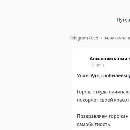
Путе
Telegram Feed
/
Авиакомпан
Авиакомпания 
13 июн.
Улан-Удэ, с юбилеем!
Город, откуда начинаю
покоряет своей красот
Поздравляем горожан и
самобытность!