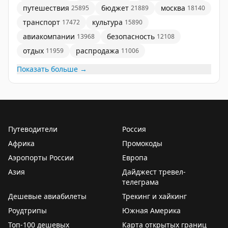
путешествия
бюджет
москва
25895
21889
18140
транспорт
культура
17472
15890
авиакомпании
безопасность
13968
12108
отдых
распродажа
11959
11006
Показать больше →
Путеводители
Россия
Африка
Промокоды
Аэропорты России
Европа
Азия
Дайджест тревел-
телеграма
Дешевые авиабилеты
Трекинг и хайкинг
Роудтрипы
Южная Америка
Топ-100 дешевых
Карта открытых границ