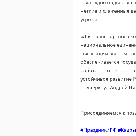
года судно подвергло
Четкие и слаженные д
угрозы.
«Для транспортного к
национальное единени
связующим звеном наш
обеспечивается госуда
работа – это не прост
устойчивое развитие Р
подчеркнул Андрей Ни
Присоединяемся к поз
#ПраздникиРФ
#Кадры