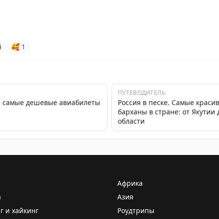
4
🥰
1
ПУТЕВОДИТЕЛЬ
я: самые дешевые авиабилеты
Россия в песке. Самые краси
барханы в стране: от Якутии
области
Африка
а
Азия
г и хайкинг
Роудтрипы