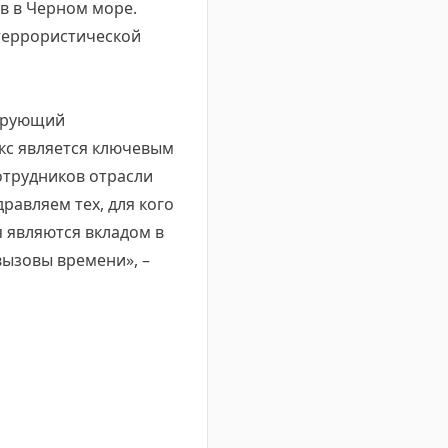
в в Черном море.
террористической
зирующий
кс является ключевым
отрудников отрасли
равляем тех, для кого
я являются вкладом в
вызовы времени», –