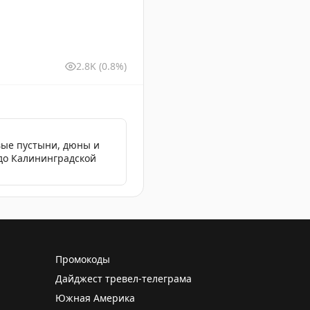
2.8K
(0.8%)
вые пустыни, дюны и
 до Калининградской
Промокоды
Дайджест тревел-телеграма
Южная Америка