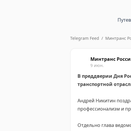
Путе
Telegram Feed
/
Минтранс Р
Минтранс Росс
9 июн.
В преддверии Дня Р
транспортной отрас
Андрей Никитин поздр
профессионализм и пр
Отдельно глава ведом