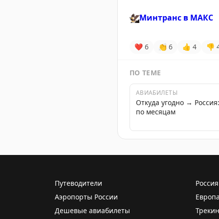
🦅
Минтранс в
MАКС
❤
6
👏
6
👍
4
👎
ПО ТЕМЕ
АВИАБИЛЕТЫ
Откуда угодно → Росси
по месяцам
Путеводители
Россия
Аэропорты России
Европ
Дешевые авиабилеты
Трекин