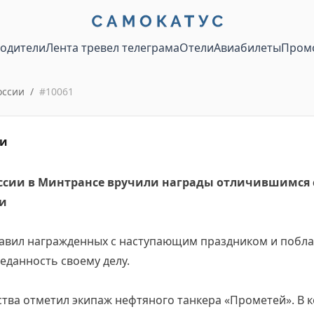
водители
Лента тревел телеграма
Отели
Авиабилеты
Пром
оссии
/
#
10061
ии
оссии в Минтрансе вручили награды отличившимся
ли
авил награжденных с наступающим праздником и побла
еданность своему делу.
ства отметил экипаж нефтяного танкера «Прометей». В 