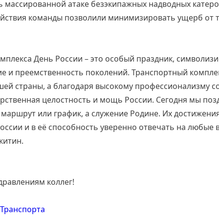
сь массированной атаке безэкипажных надводных катеро
ействия команды позволили минимизировать ущерб от 
омплекса День России – это особый праздник, символи
е и преемственность поколений. Транспортный компле
ей страны, а благодаря высокому профессионализму с
рственная целостность и мощь России. Сегодня мы позд
о маршрут или график, а служение Родине. Их достижени
оссии и в её способность уверенно отвечать на любые 
китин.
дравлениям коллег!
Транспорта