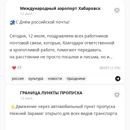
Международный аэропорт Хабаровск
12 июл.
📬
С Днём российской почты!
Сегодня, 12 июля, поздравляем всех работников
почтовой связи, которые, благодаря ответственной
и кропотливой работе, помогают передавать
на расстоянии не просто посылки и письма, но и
радость, хорошее настроение, счастье, заключенное
❤
17
683
(2.5%)
в этих посланиях
💌
россия
культура
новости
праздники
Желаем крепкого здоровья, стабильной
Поздравление с Днём российской почты и выражение 
бесперебойной работы
💛
ГРАНИЦА.ПУНКТЫ ПРОПУСКА
13 июл.
📸
Андрей Лавринович
⚡
Движение через автомобильный пункт пропуска
Нижний Зарамаг открыто для всех видов транспорта