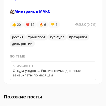
🦅
Минтранс в
MАКС
👍
20
❤
12
🔥
6
👎
1
5.3K
(0.7%)
россия
транспорт
культура
праздники
день россии
ПО ТЕМЕ
АВИАБИЛЕТЫ
Откуда угодно → Россия: самые дешевые
авиабилеты по месяцам
Министр транспорта поздравил с Днем России и подч
Похожие посты