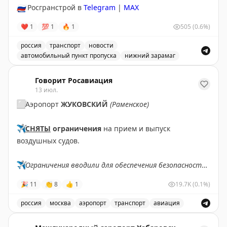
🇷🇺
Росгранстрой в
Telegram
|
MAX
❤
1
💯
1
🔥
1
505
(0.6%)
россия
транспорт
новости
автомобильный пункт пропуска
нижний зарамаг
Движение через автомобильный пункт пропуска Нижни
Говорит Росавиация
13 июл.
⬜️
Аэропорт
ЖУКОВСКИЙ
(Раменское)
✈️
СНЯТЫ
ограничения
на прием и выпуск
воздушных судов.
✈️
Ограничения вводили для обеспечения безопасности
полетов.
🎉
11
👏
8
👍
1
19.7K
(0.1%)
✈️
Говорит Росавиация
|
MAX
россия
москва
аэропорт
транспорт
авиация
Снятые ограничения на прием и выпуск воздушных су