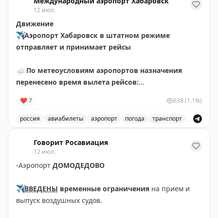
Международный аэропорт Хабаровск
12 июл.
Движение
✈️
Аэропорт Хабаровск в штатном режиме
отправляет и принимает рейсы
☁️
По метеоусловиям аэропортов назначения
перенесено время вылета рейсов:
🟡
НИ411 Хабаровск – Чегдомын за 10 июля.
❤
7
638
(1.1%)
Ожидаемое время отправления – 14 июля в 12.30
🟡
НИ411 Хабаровск – Чегдомын. Ожидаемое время
россия
авиабилеты
аэропорт
погода
транспорт
отправления – 15 июля в 10.35
Обновления о рейсах и погоде в аэропорту Хабаровск
Говорит Росавиация
✍🏼
Авиакомпаниями перенесено время вылета
12 июл.
рейсов:
▫️
Аэропорт
ДОМОДЕДОВО
🟡
НИ469 Хабаровск – Богородское за 10, 13 июля.
Информация о времени вылета – 10.10
✈️
ВВЕДЕНЫ
временные ограничения
на прием и
🟡
НИ419 Хабаровск – Охотск за 11, 12, 13 июля.
выпуск воздушных судов.
Информация о времени вылета – 10.10