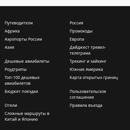
🔗
Остаемся с вами на связи на всех ресурсах.
✈️
Говорит Росавиация
|
MАХ
Подписывайтесь на наш канал в MAX
Путеводители
Россия
Африка
Промокоды
Аэропорты России
Европа
Азия
Дайджест тревел-
телеграма
Дешевые авиабилеты
Трекинг и хайкинг
Роудтрипы
Южная Америка
Топ-100 дешевых
Карта открытых границ
авиабилетов
Бюджет поездки
Пользовательское
соглашение
Отели
Правила въезда
Сложные маршруты в
Китай и Японию