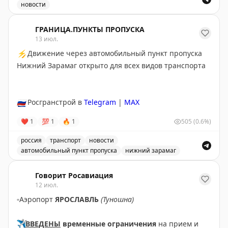
новости
Введены временные ограничения на прием и выпуск в
ГРАНИЦА.ПУНКТЫ ПРОПУСКА
13 июл.
⚡
Движение через автомобильный пункт пропуска
Нижний Зарамаг открыто для всех видов транспорта
🇷🇺
Росгранстрой в
Telegram
|
MAX
❤
1
💯
1
🔥
1
505
(0.6%)
россия
транспорт
новости
автомобильный пункт пропуска
нижний зарамаг
Движение через автомобильный пункт пропуска Нижни
Говорит Росавиация
12 июл.
▫️
Аэропорт
ЯРОСЛАВЛЬ
(Туношна)
✈️
ВВЕДЕНЫ
временные ограничения
на прием и