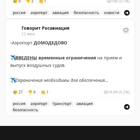
😢
9
👎
3
👏
1
18K
(0.1%)
россия
аэропорт
авиация
безопасность
новости
Аэропорт Домодедово принимает и отправляет рейсы
Говорит Росавиация
12 июл.
▫️
Аэропорт
ДОМОДЕДОВО
✈️
ВВЕДЕНЫ
временные ограничения
на прием и
выпуск воздушных судов.
✈️
Ограничения необходимы для обеспечения
безопасности полетов.
😢
27
👎
6
👏
1
18.8K
(0.2%)
✈️
Говорит Росавиация
|
MАХ
россия
аэропорт
транспорт
авиация
безопасность
Введены временные ограничения на прием и выпуск 