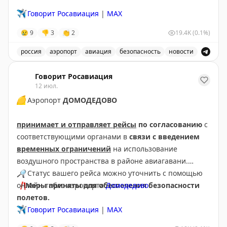
✈️
Говорит Росавиация
|
MAX
😢
9
👎
3
👏
2
19.4K
(0.1%)
россия
аэропорт
авиация
безопасность
новости
В аэропорту Краснодар введены дополнительные врем
Говорит Росавиация
12 июл.
🟡
Аэропорт
ДОМОДЕДОВО
принимает и отправляет рейсы
по согласованию
с
соответствующими органами в
связи с введением
временных ограничений
на использование
воздушного пространства в районе авиагавани.
🔎
Статус вашего рейса можно уточнить с помощью
❗️
онлайн-табло аэропорта
Меры приняты для обеспечения безопасности
Домодедово
.
полетов.
✈️
Говорит Росавиация
|
МАХ