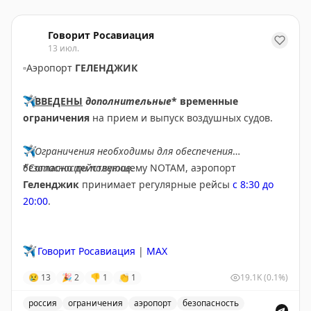
Говорит Росавиация
13 июл.
▫️
Аэропорт
ГЕЛЕНДЖИК
✈️
ВВЕДЕНЫ
дополнительные
* временные
ограничения
на прием и выпуск воздушных судов.
✈️
Ограничения необходимы для обеспечения
безопасности полетов.
*Согласно действующему NOTAM, аэропорт
Геленджик
принимает регулярные рейсы
с 8:30 до
20:00
.
✈️
Говорит Росавиация
|
MAX
😢
13
🎉
2
👎
1
👏
1
19.1K
(0.1%)
россия
ограничения
аэропорт
безопасность