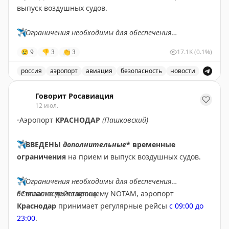
выпуск воздушных судов.
✈️
Ограничения необходимы для обеспечения
безопасности полетов.
😢
9
👎
3
👏
3
17.1K
(0.1%)
✈️
Говорит Росавиация
|
МАХ
россия
аэропорт
авиация
безопасность
новости
В аэропорту Ярославля введены временные ограничен
Говорит Росавиация
12 июл.
▫️
Аэропорт
КРАСНОДАР
(Пашковский)
✈️
ВВЕДЕНЫ
дополнительные
* временные
ограничения
на прием и выпуск воздушных судов.
✈️
Ограничения необходимы для обеспечения
безопасности полетов.
*Согласно действующему NOTAM, аэропорт
Краснодар
принимает регулярные рейсы
с 09:00 до
23:00
.