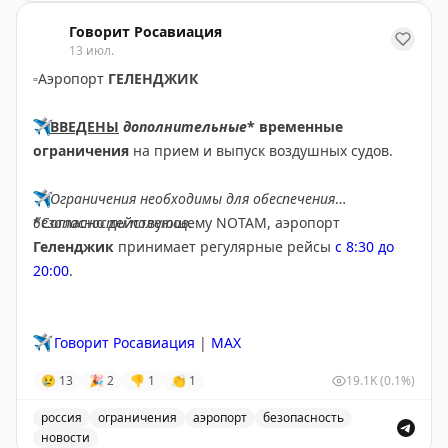
Движение через автомобильный пункт пропуска Нижни
Говорит Росавиация
13 июл.
▫️
Аэропорт
ГЕЛЕНДЖИК
✈️
ВВЕДЕНЫ
дополнительные
* временные
ограничения
на прием и выпуск воздушных судов.
✈️
Ограничения необходимы для обеспечения
безопасности полетов.
*Согласно действующему NOTAM, аэропорт
Геленджик
принимает регулярные рейсы
с 8:30 до
20:00
.
✈️
Говорит Росавиация
|
MAX
😢
13
🎉
2
👎
1
👏
1
19.1K
(0.1%)
россия
ограничения
аэропорт
безопасность
новости