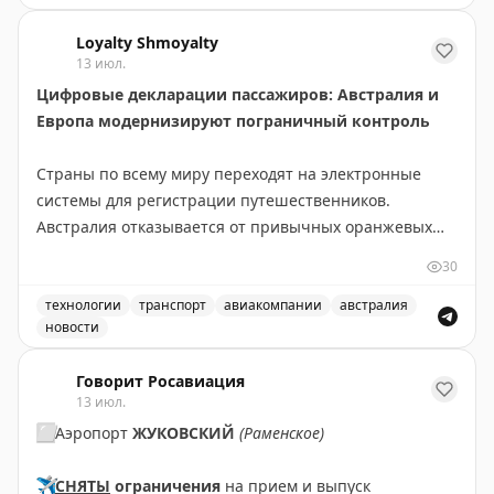
Введены временные ограничения на прием и выпуск в
Loyalty Shmoyalty
13 июл.
Цифровые декларации пассажиров: Австралия и
Европа модернизируют пограничный контроль
Страны по всему миру переходят на электронные
системы для регистрации путешественников.
Австралия отказывается от привычных оранжевых
бумажных карточек прибытия в пользу цифровой
30
платформы Australia Travel Declaration. Новая система
будет внедрена во всех международных аэропортах и
технологии
транспорт
авиакомпании
австралия
новости
портах в течение 12-18 месяцев. На проект выделено
Австралия отказывается от бумажных оранжевых карточ
56,1 млн австралийских долларов, а пилотная
Говорит Росавиация
программа уже запущена с авиакомпанией Qantas.
13 июл.
⬜️
Аэропорт
ЖУКОВСКИЙ
(Раменское)
В Европе также идет модернизация пограничного
контроля. Система предварительной авторизации
✈️
СНЯТЫ
ограничения
на прием и выпуск
ETIAS для граждан не-ЕС снова отложена. Хотя