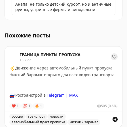
Анапа: не только детский курорт, но и античные
руины, устричные фермы и винодельни
Работы по ликвидации последствий ЧС, вызванной кр
Похожие посты
ГРАНИЦА.ПУНКТЫ ПРОПУСКА
13 июл.
⚡
Движение через автомобильный пункт пропуска
Нижний Зарамаг открыто для всех видов транспорта
🇷🇺
Росгранстрой в
Telegram
|
MAX
❤
1
💯
1
🔥
1
505
(0.6%)
россия
транспорт
новости
автомобильный пункт пропуска
нижний зарамаг