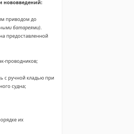
и нововведений:
ким приводом до
рными батареями)
.
 на предоставленной
ак-проводников;
ь с ручной кладью при
ного судна;
орядке их