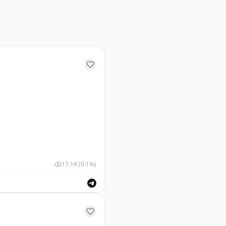
вводя новые правила доступности.
17.1K
(0.1%)
шных судов для обеспечения безопасности полетов.