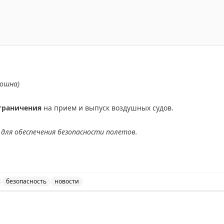
т процедуры в аэропортах для людей с инвалидностью, 
ношна)
граничения
на прием и выпуск воздушных судов.
для обеспечения безопасности полетов.
АХ
безопасность
новости
ведены временные ограничения на прием и выпуск возду