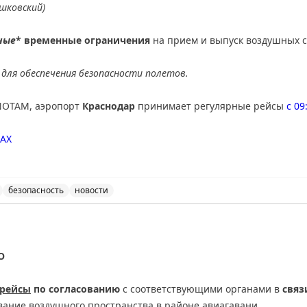
шковский)
ные
* временные ограничения
на прием и выпуск воздушных с
для обеспечения безопасности полетов.
NOTAM, аэропорт
Краснодар
принимает регулярные рейсы
с 09
AX
безопасность
новости
ведены дополнительные временные ограничения на прие
О
 рейсы
по согласованию
с соответствующими органами в
связ
вание воздушного пространства в районе авиагавани.