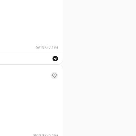
18K
(0.1%)
ствующими органами в связи с введением временных о
18.8K
(0.2%)