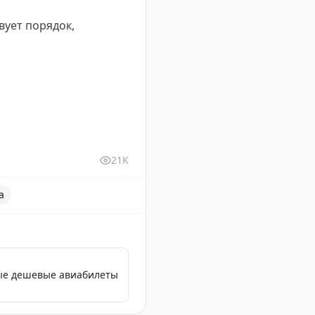
вует порядок,
21K
а
мые дешевые авиабилеты