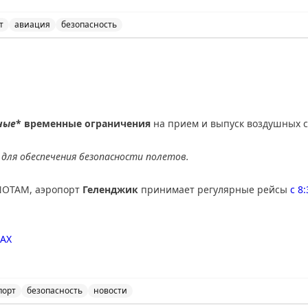
т
авиация
безопасность
ичения на прием и выпуск воздушных судов в аэропорт
ные
* временные ограничения
на прием и выпуск воздушных с
для обеспечения безопасности полетов.
NOTAM, аэропорт
Геленджик
принимает регулярные рейсы
с 8
AX
порт
безопасность
новости