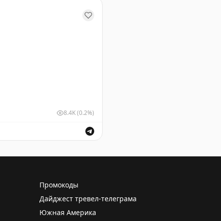
у Геленджика. Информация о безопасности полетов.
8.4K
(0.2%)
ушных судов для обеспечения безопасности полетов.
Промокоды
Дайджест тревел-телеграма
Южная Америка