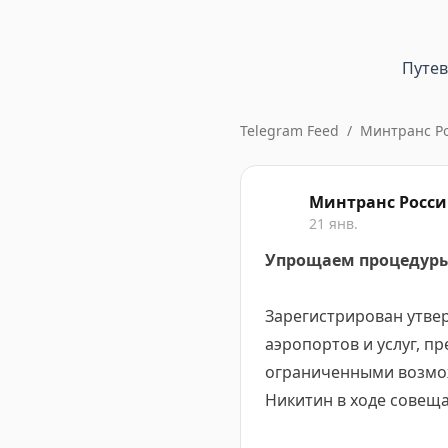
Путе
Telegram Feed
/
Минтранс Р
Минтранс Росс
21 янв.
Упрощаем процедуры
Зарегистрирован утв
аэропортов и услуг, п
ограниченными возмо
Никитин в ходе совеща