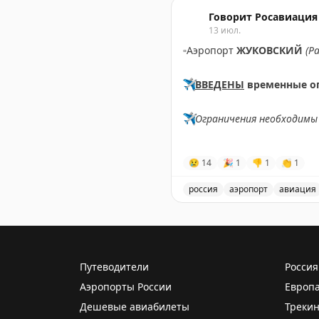
Введены временные огран
Говорит Росавиация
13 июл.
▫️
Аэропорт
ЖУКОВСКИЙ
(Р
✈️
ВВЕДЕНЫ
временные о
✈️
Ограничения необходимы 
✈️
Говорит Росавиация
|
M
😢
14
🎉
1
👎
1
👏
1
россия
аэропорт
авиация
В аэропорту Жуковский в
Путеводители
Россия
Аэропорты России
Европ
Дешевые авиабилеты
Трекин