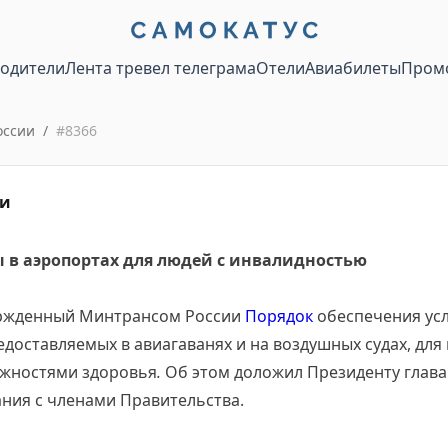
водители
Лента тревел телеграма
Отели
Авиабилеты
Пром
оссии
/
#
8366
ии
 в аэропортах для людей с инвалидностью
ержденный Минтрансом России
Порядок
обеспечения усл
редоставляемых в авиагаванях и на воздушных судах, для
жностями здоровья
.
Об этом доложил Президенту глав
ния с членами Правительства.