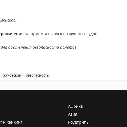
ичения на прием и выпуск воздушных судов в аэропорт
аменское)
граничения
на прием и выпуск воздушных судов.
для обеспечения безопасности полетов.
АХ
жуковский
безопасность
ведены временные ограничения на прием и выпуск возд
Африка
а
Азия
г и хайкинг
Роудтрипы