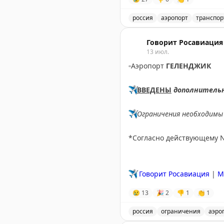
россия
аэропорт
транспор
Введены временные огран
Говорит Росавиация
13 июл.
▫️
Аэропорт
ГЕЛЕНДЖИК
✈️
ВВЕДЕНЫ
дополнитель
✈️
Ограничения необходимы 
*Согласно действующему 
✈️
Говорит Росавиация
|
M
😢
13
🎉
2
👎
1
👏
1
россия
ограничения
аэро