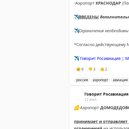
▫️
Аэропорт
КРАСНОДАР
(Па
✈️
ВВЕДЕНЫ
дополнитель
✈️
Ограничения необходимы 
*Согласно действующему 
✈️
Говорит Росавиация
|
M
😢
9
👎
3
👏
2
россия
аэропорт
авиация
В аэропорту Краснодар в
Говорит Росавиация
12 июл.
🟡
Аэропорт
ДОМОДЕДОВ
принимает и отправляет
ограничений
на использо