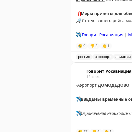
❗️
Меры приняты для обес
🔎
Статус вашего рейса м
✈️
Говорит Росавиация
|
М
😢
9
👎
3
👏
1
россия
аэропорт
авиация
Аэропорт Домодедово при
Говорит Росавиация
12 июл.
▫️
Аэропорт
ДОМОДЕДОВО
✈️
ВВЕДЕНЫ
временные о
✈️
Ограничения необходимы 
✈️
Говорит Росавиация
|
M
😢
27
👎
6
👏
1