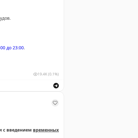
удов.
:00 до 23:00
.
19.4K
(0.1%)
м и выпуск воздушных судов для обеспечения безопасн
и с введением
временных