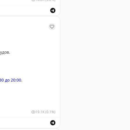
у Домодедово.
удов.
:30 до 20:00
.
19.1K
(0.1%)