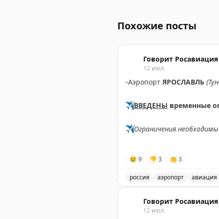
Минтранс России упрощае
Похожие посты
Говорит Росавиация
12 июл.
▫️
Аэропорт
ЯРОСЛАВЛЬ
(Ту
✈️
ВВЕДЕНЫ
временные о
✈️
Ограничения необходимы 
✈️
Говорит Росавиация
|
М
😢
9
👎
3
👏
3
россия
аэропорт
авиация
В аэропорту Ярославля в
Говорит Росавиация
12 июл.