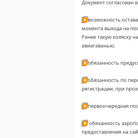
Документ согласован
▶️
возможность остава
момента выхода на по
Ранее такую коляску н
авиагаванью;
▶️
обязанность предус
▶️
обязанность по пер
регистрации, при прох
▶️
первоочередная пос
▶️
обязанность аэропо
предоставления на сай