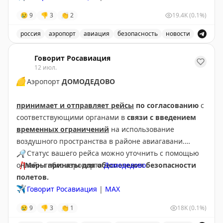
😢
9
👎
3
👏
2
19.4K
(0.1%)
россия
аэропорт
авиация
безопасность
новости
В аэропорту Краснодар введены дополнительные врем
Говорит Росавиация
12 июл.
🟡
Аэропорт
ДОМОДЕДОВО
принимает и отправляет рейсы
по согласованию
с
соответствующими органами в
связи с введением
временных ограничений
на использование
воздушного пространства в районе авиагавани.
🔎
Статус вашего рейса можно уточнить с помощью
❗️
онлайн-табло аэропорта
Меры приняты для обеспечения безопасности
Домодедово
.
полетов.
✈️
Говорит Росавиация
|
МАХ
😢
9
👎
3
👏
1
18K
(0.1%)