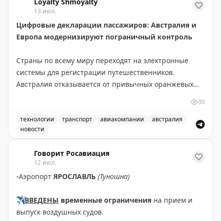
Loyalty Shmoyalty
13 июл.
Цифровые декларации пассажиров: Австралия и
Европа модернизируют пограничный контроль
Страны по всему миру переходят на электронные
системы для регистрации путешественников.
Австралия отказывается от привычных оранжевых
бумажных карточек прибытия в пользу цифровой
30
платформы Australia Travel Declaration. Новая система
будет внедрена во всех международных аэропортах и
технологии
транспорт
авиакомпании
австралия
новости
портах в течение 12-18 месяцев. На проект выделено
Австралия отказывается от бумажных оранжевых карточ
56,1 млн австралийских долларов, а пилотная
Говорит Росавиация
программа уже запущена с авиакомпанией Qantas.
12 июл.
▫️
Аэропорт
ЯРОСЛАВЛЬ
(Туношна)
В Европе также идет модернизация пограничного
контроля. Система предварительной авторизации
✈️
ВВЕДЕНЫ
временные ограничения
на прием и
ETIAS для граждан не-ЕС снова отложена. Хотя
выпуск воздушных судов.
официальный сайт указывает на запуск в конце 2026