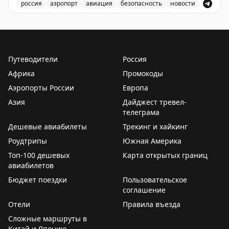
россия
аэропорт
авиация
безопасность
новости
Аэропорт Домодедово принимает и отправляет рейсы
Путеводители
Россия
Африка
Промокоды
Аэропорты России
Европа
Азия
Дайджест тревел-
телеграма
Дешевые авиабилеты
Трекинг и хайкинг
Роудтрипы
Южная Америка
Топ-100 дешевых
Карта открытых границ
авиабилетов
Бюджет поездки
Пользовательское
соглашение
Отели
Правила въезда
Сложные маршруты в
Китай и Японию