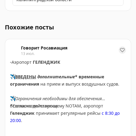
В УрГУПС и ДВГУПС открылись новые учебные прост
Похожие посты
Говорит Росавиация
13 июл.
▫️
Аэропорт
ГЕЛЕНДЖИК
✈️
ВВЕДЕНЫ
дополнительные
* временные
ограничения
на прием и выпуск воздушных судов.
✈️
Ограничения необходимы для обеспечения
безопасности полетов.
*Согласно действующему NOTAM, аэропорт
Геленджик
принимает регулярные рейсы
с 8:30 до
20:00
.