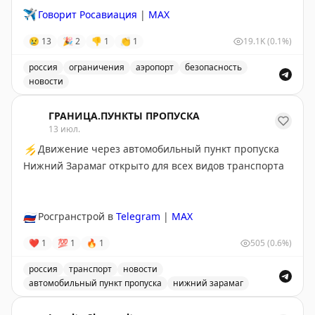
✈️
Говорит Росавиация
|
MAX
😢
13
🎉
2
👎
1
👏
1
19.1K
(0.1%)
россия
ограничения
аэропорт
безопасность
новости
Введены временные ограничения на прием и выпуск в
ГРАНИЦА.ПУНКТЫ ПРОПУСКА
13 июл.
⚡
Движение через автомобильный пункт пропуска
Нижний Зарамаг открыто для всех видов транспорта
🇷🇺
Росгранстрой в
Telegram
|
MAX
❤
1
💯
1
🔥
1
505
(0.6%)
россия
транспорт
новости
автомобильный пункт пропуска
нижний зарамаг
Движение через автомобильный пункт пропуска Нижни