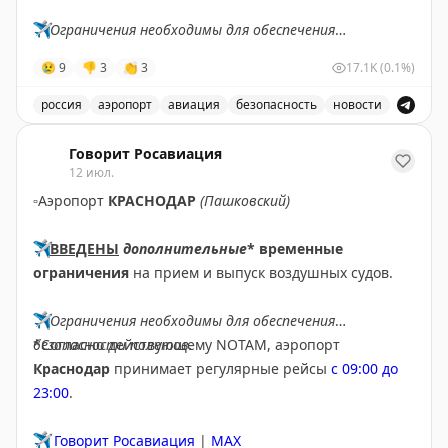
года, эксперты скептичны относительно этого срока.
✈️
Ограничения необходимы для обеспечения
ETIAS работает по принципу американской ESTA и
безопасности полетов.
позволяет получить электронное разрешение на
😢
9
👎
3
👏
3
17.1K
(0.1%)
въезд в Шенген. Стоимость разрешения составит 20
✈️
Говорит Росавиация
|
МАХ
россия
аэропорт
авиация
безопасность
новости
евро.
В аэропорту Ярославля введены временные ограничен
Говорит Росавиация
Эти инициативы упростят процесс прохождения
12 июл.
границы для путешественников, хотя внедрение
▫️
Аэропорт
КРАСНОДАР
(Пашковский)
требует значительных инвестиций и времени.
✈️
ВВЕДЕНЫ
дополнительные
* временные
2PAXfly
|
Traveling For Miles
ограничения
на прием и выпуск воздушных судов.
✈️
Ограничения необходимы для обеспечения
безопасности полетов.
*Согласно действующему NOTAM, аэропорт
Краснодар
принимает регулярные рейсы
с 09:00 до
23:00
.
✈️
Говорит Росавиация
|
MAX