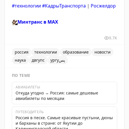
#технологии
#КадрыТранспорта
|
Росжелдор
🦅
Минтранс в
MAX
9.7K
россия
технологии
образование
новости
наука
двгупс
ургуپس
ПО ТЕМЕ
АВИАБИЛЕТЫ
Откуда угодно → Россия: самые дешевые
авиабилеты по месяцам
ПУТЕВОДИТЕЛЬ
Россия в песке. Самые красивые пустыни, дюны
и барханы в стране: от Якутии до
Калининградской области