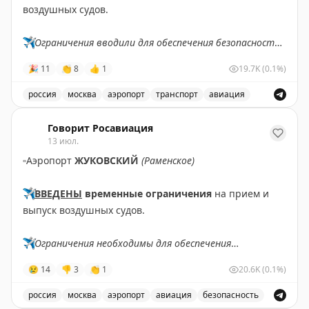
воздушных судов.
✈️
Ограничения вводили для обеспечения безопасности
полетов.
🎉
11
👏
8
👍
1
19.7K
(0.1%)
✈️
Говорит Росавиация
|
MAX
россия
москва
аэропорт
транспорт
авиация
Снятые ограничения на прием и выпуск воздушных су
Говорит Росавиация
13 июл.
▫️
Аэропорт
ЖУКОВСКИЙ
(Раменское)
✈️
ВВЕДЕНЫ
временные ограничения
на прием и
выпуск воздушных судов.
✈️
Ограничения необходимы для обеспечения
безопасности полетов.
😢
14
👎
3
👏
1
20.6K
(0.1%)
✈️
Говорит Росавиация
|
MАХ
россия
москва
аэропорт
авиация
безопасность