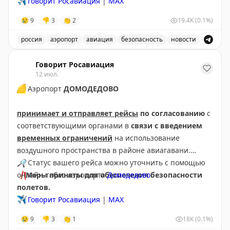
✈️
Говорит Росавиация
|
MAX
😢
9
👎
3
👏
2
19.4K
(0.1%)
россия
аэропорт
авиация
безопасность
новости
В аэропорту Краснодар введены дополнительные врем
Говорит Росавиация
12 июл.
🟡
Аэропорт
ДОМОДЕДОВО
принимает и отправляет рейсы
по согласованию
с
соответствующими органами в
связи с введением
временных ограничений
на использование
воздушного пространства в районе авиагавани.
🔎
Статус вашего рейса можно уточнить с помощью
❗️
онлайн-табло аэропорта
Меры приняты для обеспечения безопасности
Домодедово
.
полетов.
✈️
Говорит Росавиация
|
МАХ
😢
9
👎
3
👏
1
18K
(0.1%)