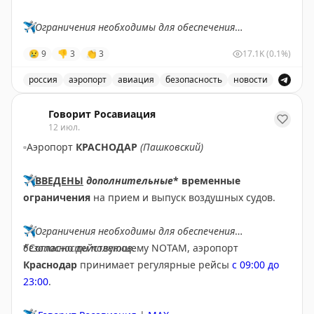
✈️
Ограничения необходимы для обеспечения
безопасности полетов.
😢
9
👎
3
👏
3
17.1K
(0.1%)
✈️
Говорит Росавиация
|
МАХ
россия
аэропорт
авиация
безопасность
новости
В аэропорту Ярославля введены временные ограничен
Говорит Росавиация
12 июл.
▫️
Аэропорт
КРАСНОДАР
(Пашковский)
✈️
ВВЕДЕНЫ
дополнительные
* временные
ограничения
на прием и выпуск воздушных судов.
✈️
Ограничения необходимы для обеспечения
безопасности полетов.
*Согласно действующему NOTAM, аэропорт
Краснодар
принимает регулярные рейсы
с 09:00 до
23:00
.