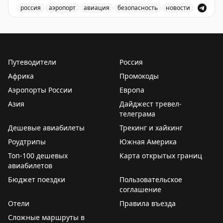
россия
аэропорт
авиация
безопасность
новости
Аэропорт Домодедово принимает и отправляет рейсы
Путеводители
Россия
Африка
Промокоды
Аэропорты России
Европа
Азия
Дайджест тревел-
телеграма
Дешевые авиабилеты
Трекинг и хайкинг
Роудтрипы
Южная Америка
Топ-100 дешевых
Карта открытых границ
авиабилетов
Бюджет поездки
Пользовательское
соглашение
Отели
Правила въезда
Сложные маршруты в