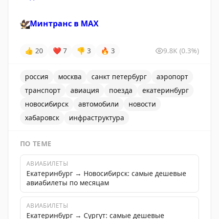
🦅
Минтранс в
MAX
👍
20
❤
7
👎
3
🔥
3
9.8K
(0.3%)
россия
москва
санкт петербург
аэропорт
транспорт
авиация
поезда
екатеринбург
новосибирск
автомобили
новости
хабаровск
инфраструктура
ПО ТЕМЕ
АВИАБИЛЕТЫ
Екатеринбург → Новосибирск: самые дешевые
авиабилеты по месяцам
АВИАБИЛЕТЫ
Екатеринбург → Сургут: самые дешевые