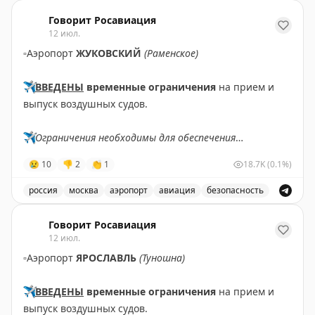
В аэропорту Жуковский введены временные ограничен
Говорит Росавиация
12 июл.
▫️
Аэропорт
ЖУКОВСКИЙ
(Раменское)
✈️
ВВЕДЕНЫ
временные ограничения
на прием и
выпуск воздушных судов.
✈️
Ограничения необходимы для обеспечения
безопасности полетов.
😢
10
👎
2
👏
1
18.7K
(0.1%)
✈️
Говорит Росавиация
|
MАХ
россия
москва
аэропорт
авиация
безопасность
В аэропорту Жуковский введены временные ограничен
Говорит Росавиация
12 июл.
▫️
Аэропорт
ЯРОСЛАВЛЬ
(Туношна)
✈️
ВВЕДЕНЫ
временные ограничения
на прием и
выпуск воздушных судов.