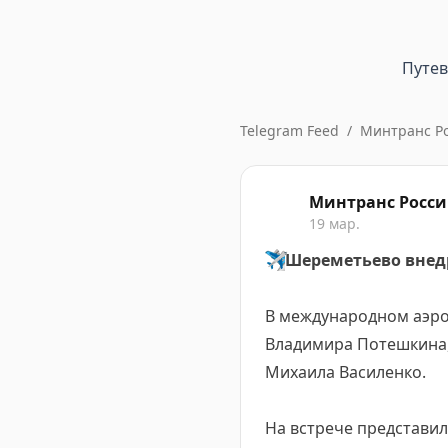
Путе
Telegram Feed
/
Минтранс Р
Минтранс Росс
19 мар.
✈️
Шереметьево внед
В международном аэр
Владимира Потешкина
Михаила Василенко.
На встрече представил