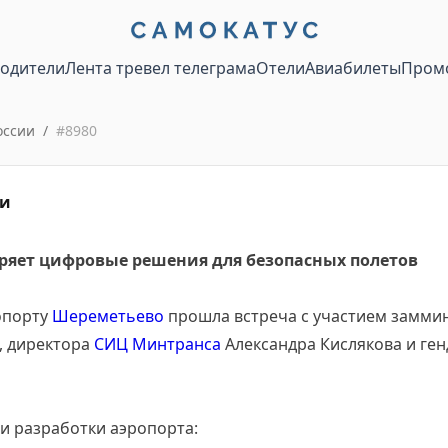
водители
Лента тревел телеграма
Отели
Авиабилеты
Пром
оссии
/
#
8980
ии
ряет цифровые решения для безопасных полетов
опорту
Шереметьево
прошла встреча с участием замми
, директора
СИЦ Минтранса
Александра Кислякова и ге
и разработки аэропорта: