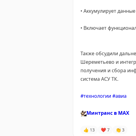
• Аккумулирует данные
• Включает функциона
Также обсудили дальн
Шереметьево и интегр
получения и сбора ин
система АСУ ТК.
#технологии
#авиа
🦅
Минтранс в
MAX
👍
13
❤
7
👏
3