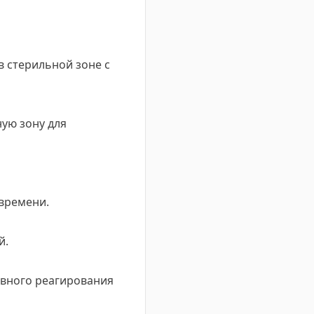
в стерильной зоне с
ную зону для
времени.
й.
ивного реагирования