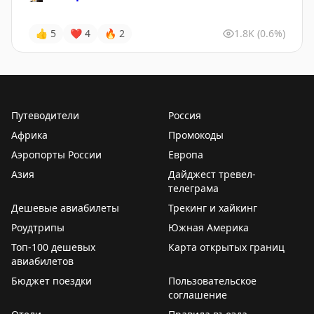
👍
5
❤
4
🔥
2
1.8K
(0.6%)
Путеводители
Россия
Африка
Промокоды
Аэропорты России
Европа
Азия
Дайджест тревел-
телеграма
Дешевые авиабилеты
Трекинг и хайкинг
Роудтрипы
Южная Америка
Топ-100 дешевых
Карта открытых границ
авиабилетов
Бюджет поездки
Пользовательское
соглашение