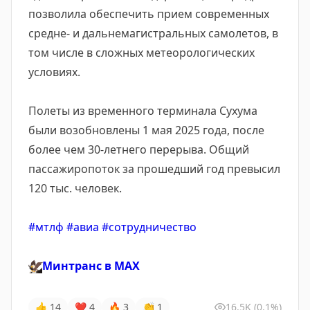
позволила обеспечить прием современных
средне- и дальнемагистральных самолетов, в
том числе в сложных метеорологических
условиях.
Полеты из временного терминала Сухума
были возобновлены 1 мая 2025 года, после
более чем 30-летнего перерыва. Общий
пассажиропоток за прошедший год превысил
120 тыс. человек.
#мтлф
#авиа
#сотрудничество
🦅
Минтранс в
MAX
👍
14
❤
4
🔥
3
👏
1
16.5K
(0.1%)