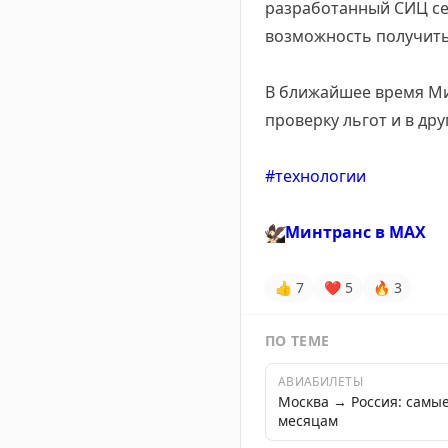
разработанный СИЦ се
возможность получить 
В ближайшее время Ми
проверку льгот и в дру
#технологии
🦅
Минтранс в
MAX
👍
7
❤
5
🔥
3
ПО ТЕМЕ
АВИАБИЛЕТЫ
Москва → Россия: самы
месяцам