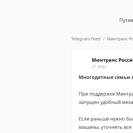
Путе
Telegram Feed
/
Минтранс Р
Минтранс Росс
21 апр.
Многодетные семьи с
При поддержке Минтр
запущен удобный меха
Если раньше нужно был
машины, уточнять все 