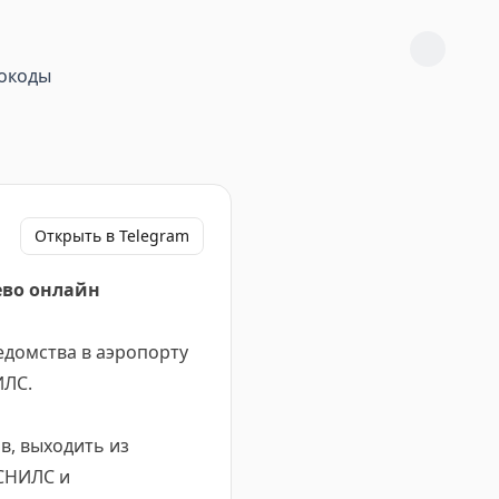
окоды
Открыть в Telegram
ево онлайн
домства в аэропорту
ИЛС.
в, выходить из
 СНИЛС и