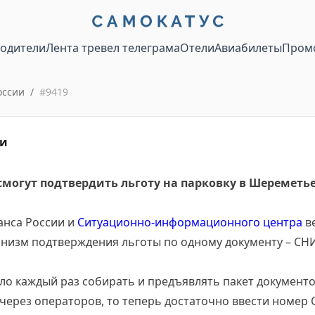
водители
Лента тревел телеграма
Отели
Авиабилеты
Пром
оссии
/
#
9419
ии
могут подтвердить льготу на парковку в Шереметь
анса России и
Ситуационно-информационного центра
ве
низм подтверждения льготы по одному документу – СН
о каждый раз собирать и предъявлять пакет документо
через операторов, то теперь достаточно ввести номер