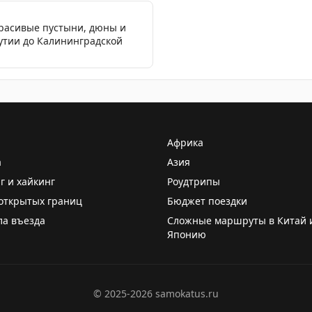
красивые пустыни, дюны и
кутии до Калининградской
Африка
а
Азия
г и хайкинг
Роудтрипы
открытых границ
Бюджет поездки
ла въезда
Сложные маршруты в Китай 
Японию
©
2025-2026
samokatus.ru