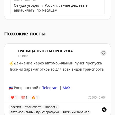
АВИАБИЛЕТЫ
Откуда угодно → Россия: самые дешевые
авиабилеты по месяцам
В России обновляют более 200 участков региональных
Похожие посты
ГРАНИЦА.ПУНКТЫ ПРОПУСКА
13 июл.
⚡
Движение через автомобильный пункт пропуска
Нижний Зарамаг открыто для всех видов транспорта
🇷🇺
Росгранстрой в
Telegram
|
MAX
❤
1
💯
1
🔥
1
505
(0.6%)
россия
транспорт
новости
автомобильный пункт пропуска
нижний зарамаг