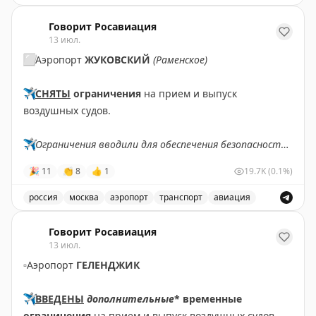
Движение через автомобильный пункт пропуска Нижни
Говорит Росавиация
13 июл.
⬜️
Аэропорт
ЖУКОВСКИЙ
(Раменское)
✈️
СНЯТЫ
ограничения
на прием и выпуск
воздушных судов.
✈️
Ограничения вводили для обеспечения безопасности
полетов.
🎉
11
👏
8
👍
1
19.7K
(0.1%)
✈️
Говорит Росавиация
|
MAX
россия
москва
аэропорт
транспорт
авиация
Снятые ограничения на прием и выпуск воздушных су
Говорит Росавиация
13 июл.
▫️
Аэропорт
ГЕЛЕНДЖИК
✈️
ВВЕДЕНЫ
дополнительные
* временные
ограничения
на прием и выпуск воздушных судов.