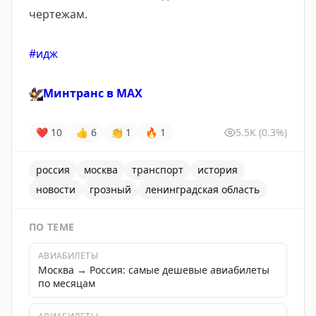
чертежам.
#идж
🦅
Минтранс в
MAX
❤
10
👍
6
👏
1
🔥
1
5.5K
(0.3%)
россия
москва
транспорт
история
новости
грозный
ленинградская область
ПО ТЕМЕ
АВИАБИЛЕТЫ
Москва → Россия: самые дешевые авиабилеты
по месяцам