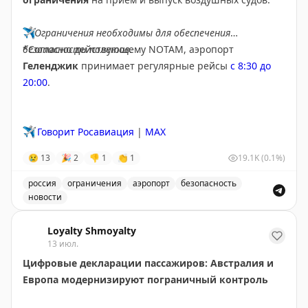
✈️
Ограничения необходимы для обеспечения
безопасности полетов.
*Согласно действующему NOTAM, аэропорт
Геленджик
принимает регулярные рейсы
с 8:30 до
20:00
.
✈️
Говорит Росавиация
|
MAX
😢
13
🎉
2
👎
1
👏
1
19.1K
(0.1%)
россия
ограничения
аэропорт
безопасность
новости
Введены временные ограничения на прием и выпуск в
Loyalty Shmoyalty
13 июл.
Цифровые декларации пассажиров: Австралия и
Европа модернизируют пограничный контроль