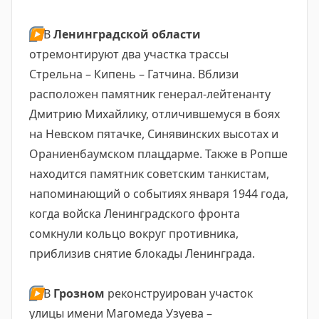
▶️
В
Ленинградской области
отремонтируют два участка трассы
Стрельна – Кипень – Гатчина. Вблизи
расположен памятник генерал-лейтенанту
Дмитрию Михайлику, отличившемуся в боях
на Невском пятачке, Синявинских высотах и
Ораниенбаумском плацдарме. Также в Ропше
находится памятник советским танкистам,
напоминающий о событиях января 1944 года,
когда войска Ленинградского фронта
сомкнули кольцо вокруг противника,
приблизив снятие блокады Ленинграда.
▶️
В
Грозном
реконструирован участок
улицы имени Магомеда Узуева –