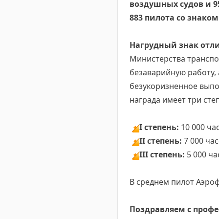
воздушных судов и 9
883 пилота со знако
Нагрудный знак отл
Министерства транспо
безаварийную работу,
безукоризненное выпо
награда имеет три сте
🔸
I степень:
10 000 ча
🔸
II степень:
7 000 час
🔸
III степень:
5 000 ча
В среднем пилот Аэроф
Поздравляем с профе