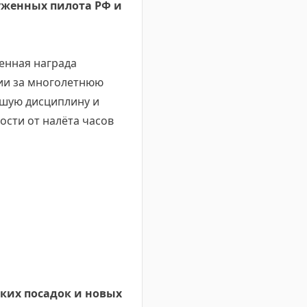
уженных пилота РФ и
енная награда
ии за многолетнюю
йшую дисциплину и
сти от налёта часов
ких посадок и новых