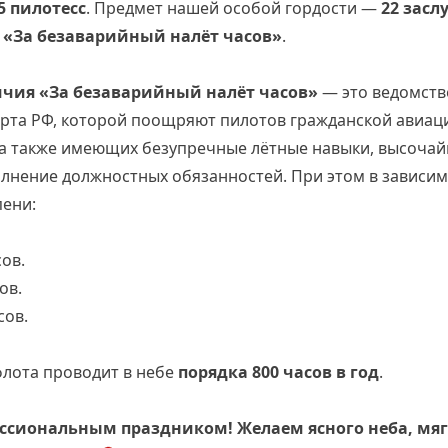
5 пилотесс
. Предмет нашей особой гордости —
22 засл
м «За безаварийный налёт часов»
.
ичия «За безаварийный налёт часов»
— это ведомств
рта РФ, которой поощряют пилотов гражданской авиац
 а также имеющих безупречные лётные навыки, высоча
лнение должностных обязанностей. При этом в зависимо
пени:
сов.
ов.
сов.
лота проводит в небе
порядка 800 часов в год
.
ссиональным праздником! Желаем ясного неба, мяг