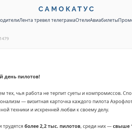
водители
Лента тревел телеграма
Отели
Авиабилеты
Пром
1479
 день пилотов!
м тех, чья работа не терпит суеты и компромиссов. Сп
нализм — визитная карточка каждого пилота Аэрофлот
ной техники и искренней любви к своему делу.
и трудятся
более 2,2 тыс. пилотов
, среди них —
свыше 