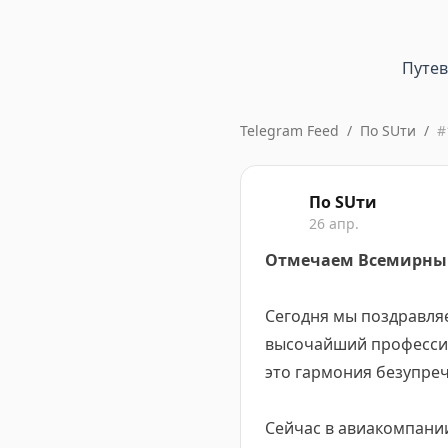
Путе
Telegram Feed
/
По SUти
/
#
По SUти
26 апр.
Отмечаем Всемирный
Сегодня мы поздравляе
высочайший профессио
это гармония безупреч
Сейчас в авиакомпани