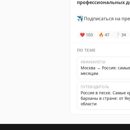
профессиональных 
✈️
Подписаться на пре
❤
103
🔥
47
❔
34
ПО ТЕМЕ
АВИАБИЛЕТЫ
Москва → Россия: самы
месяцам
ПУТЕВОДИТЕЛЬ
Россия в песке. Самые 
барханы в стране: от Я
области