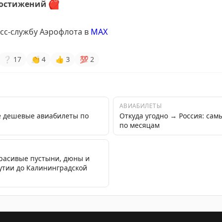
достижений
❤️
сс-службу Аэрофлота в
MAX
❔
17
👏
4
👍
3
💯
2
АВИАБИЛЕТЫ
е дешевые авиабилеты по
Откуда угодно → Россия: са
по месяцам
красивые пустыни, дюны и
кутии до Калининградской