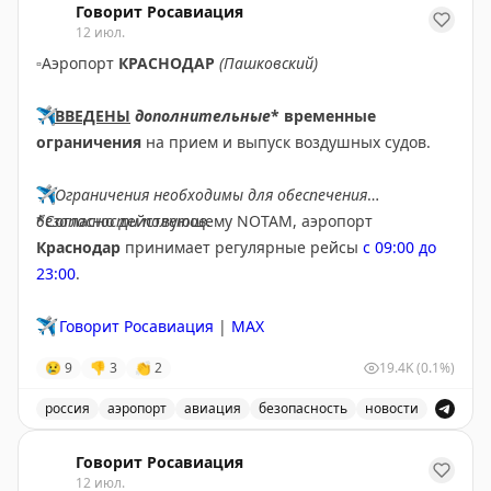
Говорит Росавиация
12 июл.
▫️
Аэропорт
КРАСНОДАР
(Пашковский)
✈️
ВВЕДЕНЫ
дополнительные
* временные
ограничения
на прием и выпуск воздушных судов.
✈️
Ограничения необходимы для обеспечения
безопасности полетов.
*Согласно действующему NOTAM, аэропорт
Краснодар
принимает регулярные рейсы
с 09:00 до
23:00
.
✈️
Говорит Росавиация
|
MAX
😢
9
👎
3
👏
2
19.4K
(0.1%)
россия
аэропорт
авиация
безопасность
новости
В аэропорту Краснодар введены дополнительные врем
Говорит Росавиация
12 июл.