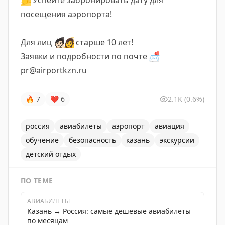
👉
Успейте забронировать дату для
посещения аэропорта!
Для лиц
🧑🏻
👩
старше 10 лет!
Заявки и подробности по почте
📩
pr@airportkzn.ru
🔥
7
❤
6
2.1K
(0.6%)
россия
авиабилеты
аэропорт
авиация
обучение
безопасность
казань
экскурсии
детский отдых
ПО ТЕМЕ
АВИАБИЛЕТЫ
Казань → Россия: самые дешевые авиабилеты
по месяцам