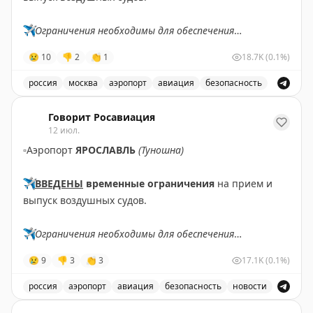
✈️
Ограничения необходимы для обеспечения
безопасности полетов.
😢
10
👎
2
👏
1
18.7K
(0.1%)
✈️
Говорит Росавиация
|
MАХ
россия
москва
аэропорт
авиация
безопасность
В аэропорту Жуковский введены временные ограничен
Говорит Росавиация
12 июл.
▫️
Аэропорт
ЯРОСЛАВЛЬ
(Туношна)
✈️
ВВЕДЕНЫ
временные ограничения
на прием и
выпуск воздушных судов.
✈️
Ограничения необходимы для обеспечения
безопасности полетов.
😢
9
👎
3
👏
3
17.1K
(0.1%)
✈️
Говорит Росавиация
|
МАХ
россия
аэропорт
авиация
безопасность
новости
В аэропорту Ярославля введены временные ограничен