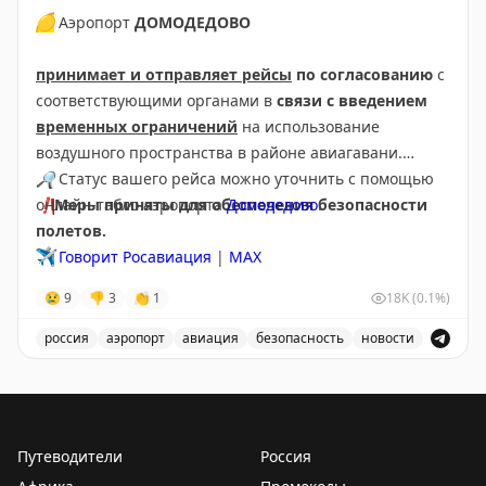
🟡
Аэропорт
ДОМОДЕДОВО
принимает и отправляет рейсы
по согласованию
с
соответствующими органами в
связи с введением
временных ограничений
на использование
воздушного пространства в районе авиагавани.
🔎
Статус вашего рейса можно уточнить с помощью
❗️
онлайн-табло аэропорта
Меры приняты для обеспечения безопасности
Домодедово
.
полетов.
✈️
Говорит Росавиация
|
МАХ
😢
9
👎
3
👏
1
18K
(0.1%)
россия
аэропорт
авиация
безопасность
новости
Аэропорт Домодедово принимает и отправляет рейсы
Путеводители
Россия