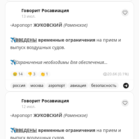
В аэропорту Жуковский введены временные ограничен
Говорит Росавиация
13 июл.
▫️
Аэропорт
ЖУКОВСКИЙ
(Раменское)
✈️
ВВЕДЕНЫ
временные ограничения
на прием и
выпуск воздушных судов.
✈️
Ограничения необходимы для обеспечения
безопасности полетов.
😢
14
👎
3
👏
1
20.6K
(0.1%)
✈️
Говорит Росавиация
|
MАХ
россия
москва
аэропорт
авиация
безопасность
В аэропорту Жуковский введены временные ограничен
Говорит Росавиация
12 июл.
▫️
Аэропорт
ЖУКОВСКИЙ
(Раменское)
✈️
ВВЕДЕНЫ
временные ограничения
на прием и
выпуск воздушных судов.