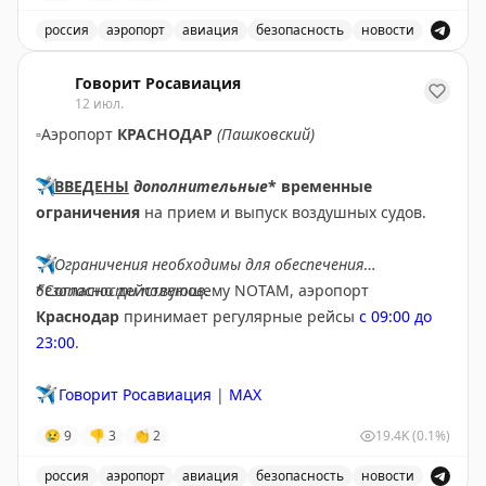
✈️
Говорит Росавиация
|
МАХ
россия
аэропорт
авиация
безопасность
новости
В аэропорту Ярославля введены временные ограничен
Говорит Росавиация
12 июл.
▫️
Аэропорт
КРАСНОДАР
(Пашковский)
✈️
ВВЕДЕНЫ
дополнительные
* временные
ограничения
на прием и выпуск воздушных судов.
✈️
Ограничения необходимы для обеспечения
безопасности полетов.
*Согласно действующему NOTAM, аэропорт
Краснодар
принимает регулярные рейсы
с 09:00 до
23:00
.
✈️
Говорит Росавиация
|
MAX
😢
9
👎
3
👏
2
19.4K
(0.1%)
россия
аэропорт
авиация
безопасность
новости