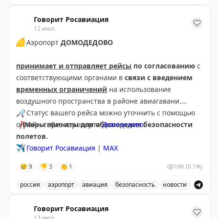
В аэропорту Краснодар введены дополнительные врем
Говорит Росавиация
12 июл.
🟡
Аэропорт
ДОМОДЕДОВО
принимает и отправляет рейсы
по согласованию
с
соответствующими органами в
связи с введением
временных ограничений
на использование
воздушного пространства в районе авиагавани.
🔎
Статус вашего рейса можно уточнить с помощью
❗️
онлайн-табло аэропорта
Меры приняты для обеспечения безопасности
Домодедово
.
полетов.
✈️
Говорит Росавиация
|
МАХ
😢
9
👎
3
👏
1
18K
(0.1%)
россия
аэропорт
авиация
безопасность
новости
Аэропорт Домодедово принимает и отправляет рейсы
Говорит Росавиация
13 июл.