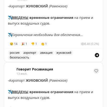
▫️
Аэропорт
ЖУКОВСКИЙ
(Раменское)
✈️
ВВЕДЕНЫ
временные ограничения
на прием и
выпуск воздушных судов.
✈️
Ограничения необходимы для обеспечения
безопасности полетов.
😢
14
🎉
1
👎
1
👏
1
8.4K
(0.2%)
✈️
Говорит Росавиация
|
MАХ
россия
аэропорт
авиация
жуковский
безопасность
В аэропорту Жуковский введены временные ограничен
Говорит Росавиация
13 июл.
▫️
Аэропорт
ЖУКОВСКИЙ
(Раменское)
✈️
ВВЕДЕНЫ
временные ограничения
на прием и
выпуск воздушных судов.