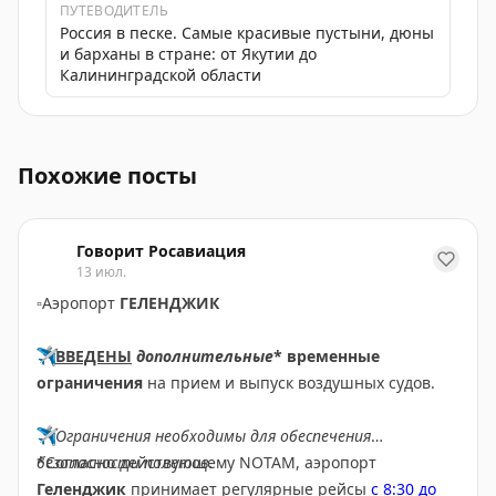
ПУТЕВОДИТЕЛЬ
Россия в песке. Самые красивые пустыни, дюны
и барханы в стране: от Якутии до
Калининградской области
В аэропорту Казани прошла информационная акция о п
Похожие посты
Говорит Росавиация
13 июл.
▫️
Аэропорт
ГЕЛЕНДЖИК
✈️
ВВЕДЕНЫ
дополнительные
* временные
ограничения
на прием и выпуск воздушных судов.
✈️
Ограничения необходимы для обеспечения
безопасности полетов.
*Согласно действующему NOTAM, аэропорт
Геленджик
принимает регулярные рейсы
с 8:30 до