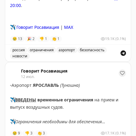
20:00
.
✈️
Говорит Росавиация
|
MAX
😢
13
🎉
2
👎
1
👏
1
19.1K
(0.1%)
россия
ограничения
аэропорт
безопасность
новости
Введены временные ограничения на прием и выпуск в
Говорит Росавиация
12 июл.
▫️
Аэропорт
ЯРОСЛАВЛЬ
(Туношна)
✈️
ВВЕДЕНЫ
временные ограничения
на прием и
выпуск воздушных судов.
✈️
Ограничения необходимы для обеспечения
безопасности полетов.
😢
9
👎
3
👏
3
17.1K
(0.1%)