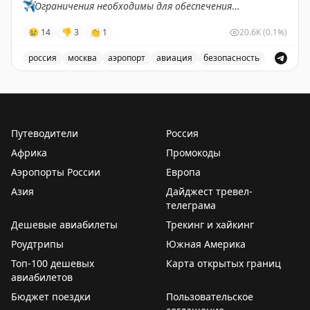
✈️
Ограничения необходимы для обеспечения
безопасности полетов.
😢
14
👎
3
👏
1
20.6K
(0.1%)
✈️
Говорит Росавиация
|
MАХ
россия
москва
аэропорт
авиация
безопасность
В аэропорту Жуковский введены временные ограничен
Путеводители
Россия
Африка
Промокоды
Аэропорты России
Европа
Азия
Дайджест тревел-
телеграма
Дешевые авиабилеты
Трекинг и хайкинг
Роудтрипы
Южная Америка
Топ-100 дешевых
Карта открытых границ
авиабилетов
Бюджет поездки
Пользовательское